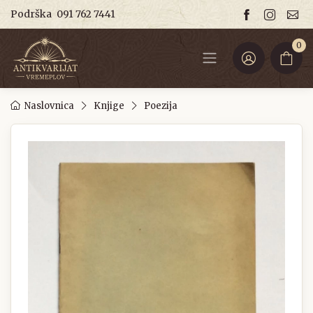
Podrška
091 762 7441
0
Naslovnica
Knjige
Poezija