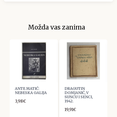
Možda vas zanima
ANTE MATIĆ:
DRAGUTIN
M
NEBESKA GALIJA
DOMJANIĆ, V
F
SUNCU I SENCI,
3,98€
6
1942.
19,91€