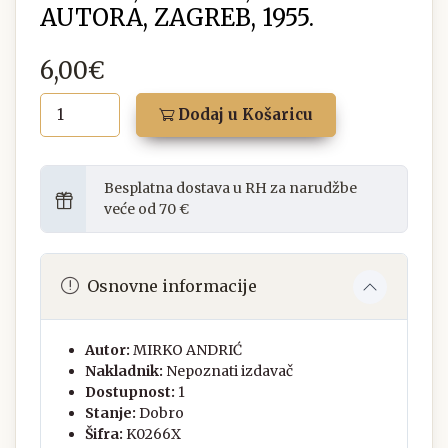
AUTORA, ZAGREB, 1955.
6,00€
Dodaj u Košaricu
Besplatna dostava u RH za narudžbe
veće od 70 €
Osnovne informacije
Autor:
MIRKO ANDRIĆ
Nakladnik:
Nepoznati izdavač
Dostupnost:
1
Stanje:
Dobro
Šifra:
K0266X