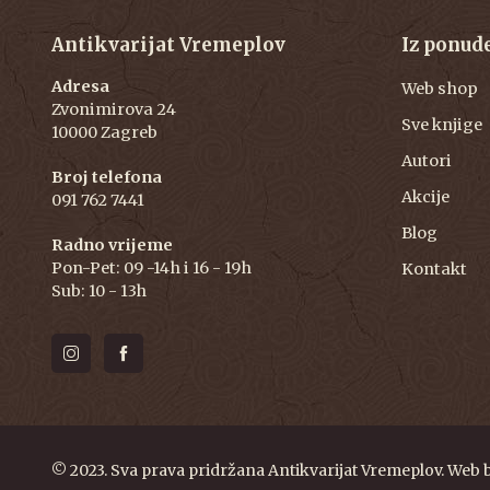
Antikvarijat Vremeplov
Iz ponud
Adresa
Web shop
Zvonimirova 24
Sve knjige
10000 Zagreb
Autori
Broj telefona
Akcije
091 762 7441
Blog
Radno vrijeme
Pon-Pet: 09 -14h i 16 - 19h
Kontakt
Sub: 10 - 13h
© 2023. Sva prava pridržana Antikvarijat Vremeplov. Web 