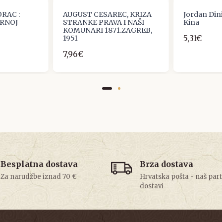
RAC :
AUGUST CESAREC, KRIZA
Jordan Dini
URNOJ
STRANKE PRAVA I NAŠI
Kina
KOMUNARI 1871.ZAGREB,
5,31€
1951
7,96€
Besplatna dostava
Brza dostava
Za narudžbe iznad 70 €
Hrvatska pošta - naš par
dostavi