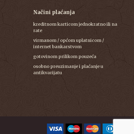
Načini plaćanja
kreditnom karticom jednokratno ili na
rate
virmanom / općom uplatnicom /
internet bankarstvom
gotovinom prilikom pouzeća
osobno preuzimanje i plaćanje u
antikvarijatu