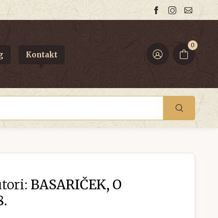
0
g
Kontakt
tori:
BASARIČEK, O
8.