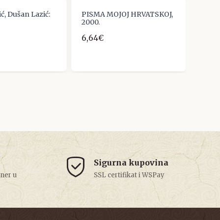
ć, Dušan Lazić:
PISMA MOJOJ HRVATSKOJ,
Holze
2000.
Euro
6,64€
14,0
Sigurna kupovina
tner u
SSL certifikat i WSPay