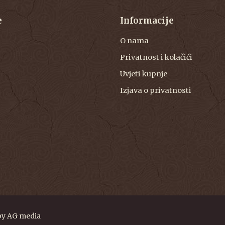
e
Informacije
O nama
Privatnost i kolačići
Uvjeti kupnje
Izjava o privatnosti
by
AG media