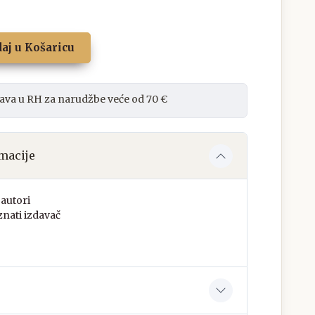
aj u Košaricu
ava u RH za narudžbe veće od 70 €
macije
autori
nati izdavač