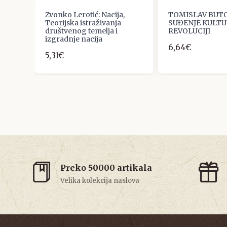
Zvonko Lerotić: Nacija,
TOMISLAV BUTO
Teorijska istraživanja
SUĐENJE KULT
društvenog temelja i
REVOLUCIJI
izgradnje nacija
6,64€
5,31€
Preko 50000 artikala
Velika kolekcija naslova