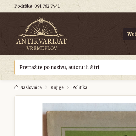
Podrška
091 762 7441
Web
Naslovnica
Knjige
Politika