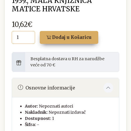
1939., MALA KNJIŽNICA
MATICE HRVATSKE
10,62€
Dodaj u Košaricu
Besplatna dostava u RH za narudžbe
veće od 70 €
Osnovne informacije
Autor:
Nepoznati autori
Nakladnik:
Nepoznati izdavač
Dostupnost:
1
Šifra:
-