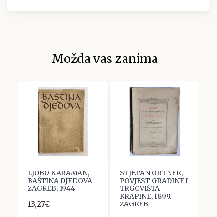
Možda vas zanima
LJUBO KARAMAN,
STJEPAN ORTNER,
N
BAŠTINA DJEDOVA,
POVJEST GRADINE I
H
ZAGREB, 1944
TRGOVIŠTA
1
KRAPINE, 1899.
13,27€
1
ZAGREB