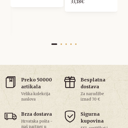
33,18€
Preko 50000
Besplatna
artikala
dostava
Velika kolekcija
Za narudžbe
naslova
iznad 70 €
Brza dostava
Sigurna
kupovina
Hrvatska pošta -
naš partner u