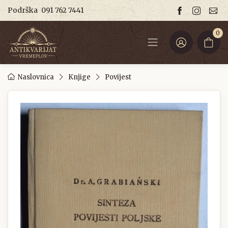
Podrška
091 762 7441
0
Naslovnica
Knjige
Povijest