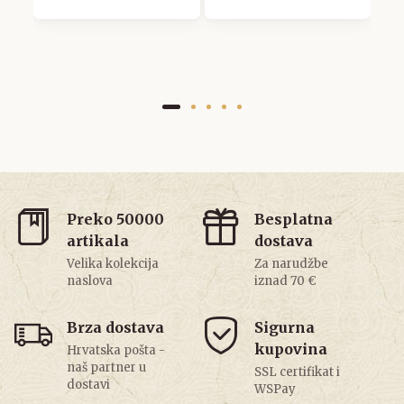
Preko 50000
Besplatna
artikala
dostava
Velika kolekcija
Za narudžbe
naslova
iznad 70 €
Brza dostava
Sigurna
kupovina
Hrvatska pošta -
naš partner u
SSL certifikat i
dostavi
WSPay