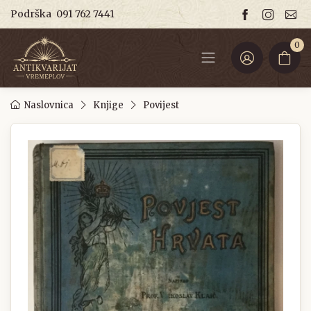
Podrška
091 762 7441
0
Naslovnica
Knjige
Povijest