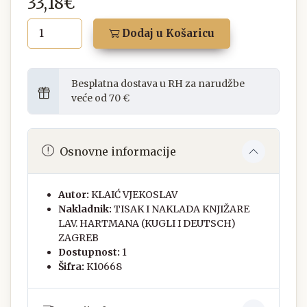
33,18€
Dodaj u Košaricu
Besplatna dostava u RH za narudžbe
veće od 70 €
Osnovne informacije
Autor:
KLAIĆ VJEKOSLAV
Nakladnik:
TISAK I NAKLADA KNJIŽARE
LAV. HARTMANA (KUGLI I DEUTSCH)
ZAGREB
Dostupnost:
1
Šifra:
K10668