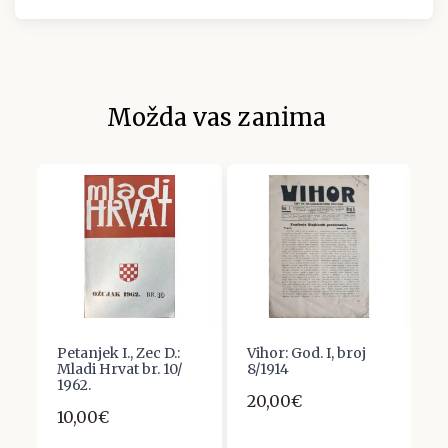
Možda vas zanima
Petanjek I., Zec D.:
Vihor: God. I, broj
I
Mladi Hrvat br. 10/
8/1914
U
1962.
H
20,00€
It
10,00€
2