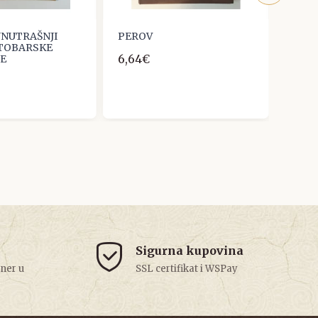
 UNUTRAŠNJI
PEROV
Edvar
KTOBARSKE
Raspo
6,64€
JE
13,27
Sigurna kupovina
tner u
SSL certifikat i WSPay