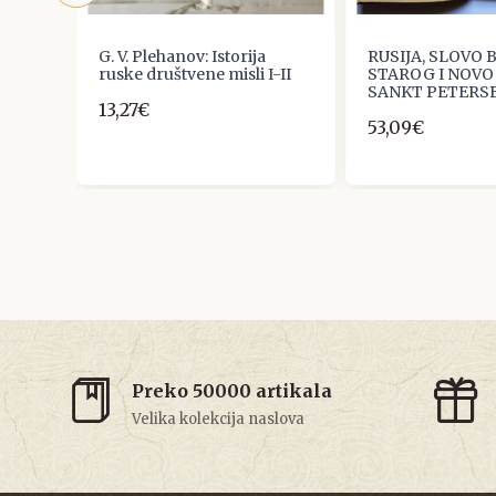
G. V. Plehanov: Istorija
RUSIJA, SLOVO B
 :
ruske društvene misli I-II
STAROG I NOVO
SANKT PETERSB
13,27€
53,09€
Preko 50000 artikala
Velika kolekcija naslova