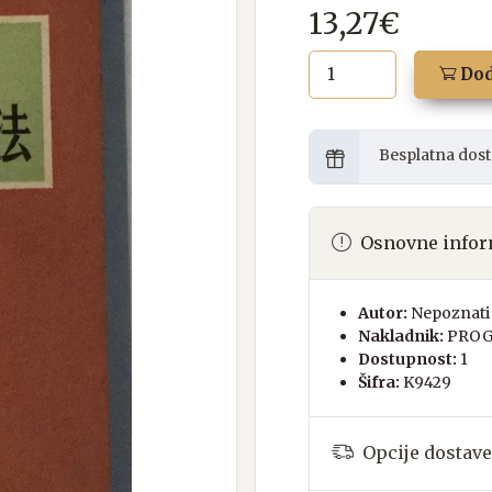
13,27€
Dod
Besplatna dost
Osnovne infor
Autor:
Nepoznati 
Nakladnik:
PROG
Dostupnost:
1
Šifra:
K9429
Opcije dostave