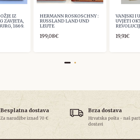
OŽJE IZ
HERMANN ROSKOSCHNY :
VANJSKI I
G ZAVJETA,
RUSSLAND LAND UND
UVJETI O
URG, 1869.
LEUTE
REVOLUCI
199,08€
19,91€
Besplatna dostava
Brza dostava
Za narudžbe iznad 70 €
Hrvatska pošta - naš par
dostavi