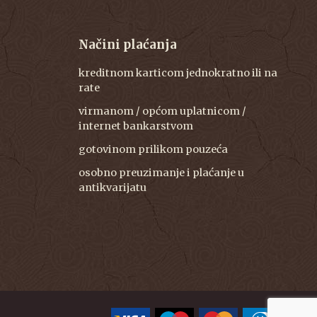
Načini plaćanja
kreditnom karticom jednokratno ili na
rate
virmanom / općom uplatnicom /
internet bankarstvom
gotovinom prilikom pouzeća
osobno preuzimanje i plaćanje u
antikvarijatu