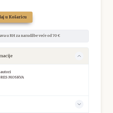
aj u Košaricu
ava u RH za narudžbe veće od 70 €
macije
autori
RES MOSKVA