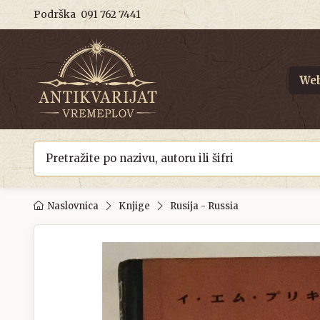
Podrška
091 762 7441
Web
Naslovnica
Knjige
Rusija - Russia