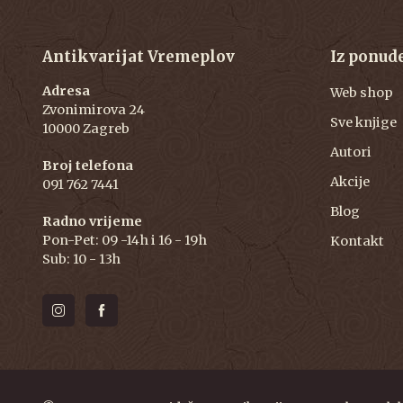
Antikvarijat Vremeplov
Iz ponud
Adresa
Web shop
Zvonimirova 24
Sve knjige
10000 Zagreb
Autori
Broj telefona
Akcije
091 762 7441
Blog
Radno vrijeme
Pon-Pet: 09 -14h i 16 - 19h
Kontakt
Sub: 10 - 13h