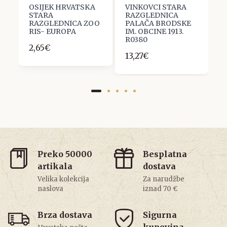
OSIJEK HRVATSKA
VINKOVCI STARA
S
STARA
RAZGLEDNICA
R
RAZGLEDNICA ZOO
PALAČA BRODSKE
V
RIS- EUROPA
IM. OBCINE 1913.
&
R0380
ot
2,65€
13,27€
2
Preko 50000
Besplatna
artikala
dostava
Velika kolekcija
Za narudžbe
naslova
iznad 70 €
Brza dostava
Sigurna
kupovina