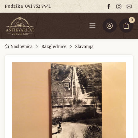
Podrška
091 762 7441
0
Naslovnica
Razglednice
Slavonija