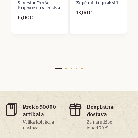
Silvestar Perše:
Zupčanici u praksi 1
D
Prijevozna sredstva
D
13,00€
S
15,00€
1
Preko 50000
Besplatna
artikala
dostava
Velika kolekcija
Za narudžbe
naslova
iznad 70 €