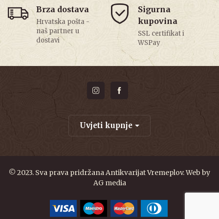
Brza dostava
Sigurna
kupovina
Hrvatska pošta -
naš partner u
SSL certifikat i
dostavi
WSPay
Uvjeti kupnje
© 2023. Sva prava pridržana Antikvarijat Vremeplov. Web by
AG media