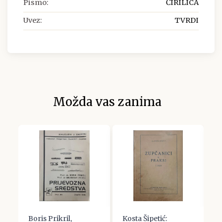
Pismo:
ĆIRILICA
Uvez:
TVRDI
Možda vas zanima
Boris Prikril,
Kosta Šipetić:
M