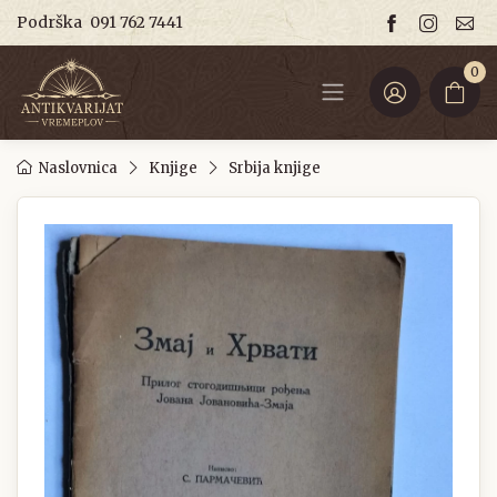
Podrška
091 762 7441
0
Naslovnica
Knjige
Srbija knjige