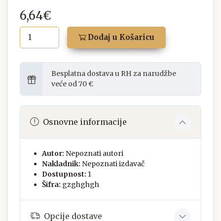
6,64€
Dodaj u Košaricu
Besplatna dostava u RH za narudžbe
veće od 70 €
Osnovne informacije
Autor:
Nepoznati autori
Nakladnik:
Nepoznati izdavač
Dostupnost:
1
Šifra:
gzghghgh
Opcije dostave