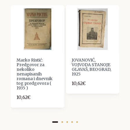
Marko Ristić:
JOVANOVIĆ,
G
T
Predgovor za
VOJVODA STANOJE
J
nekoliko
GLAVAŠ, BEOGRAD,
P
nenapisanih
1925
D
romana i dnevnik
S
10,62€
tog predgovora (
6
1935 )
10,62€