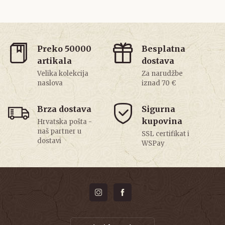
Preko 50000
Besplatna
artikala
dostava
Velika kolekcija
Za narudžbe
naslova
iznad 70 €
Brza dostava
Sigurna
kupovina
Hrvatska pošta -
naš partner u
SSL certifikat i
dostavi
WSPay