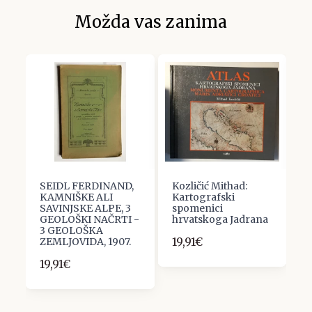
Možda vas zanima
a
SEIDL FERDINAND,
Kozličić Mithad:
J
ma
KAMNIŠKE ALI
Kartografski
G
SAVINJSKE ALPE, 3
spomenici
1
GEOLOŠKI NAČRTI -
hrvatskoga Jadrana
3 GEOLOŠKA
19,91€
ZEMLJOVIDA, 1907.
19,91€