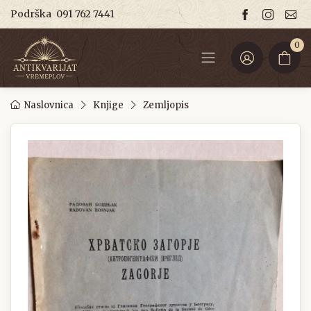
Podrška
091 762 7441
0
Naslovnica
Knjige
Zemljopis