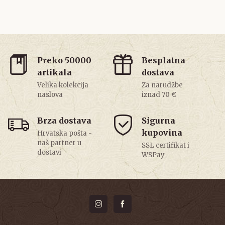
Preko 50000
Besplatna
artikala
dostava
Velika kolekcija
Za narudžbe
naslova
iznad 70 €
Brza dostava
Sigurna
kupovina
Hrvatska pošta -
naš partner u
SSL certifikat i
dostavi
WSPay