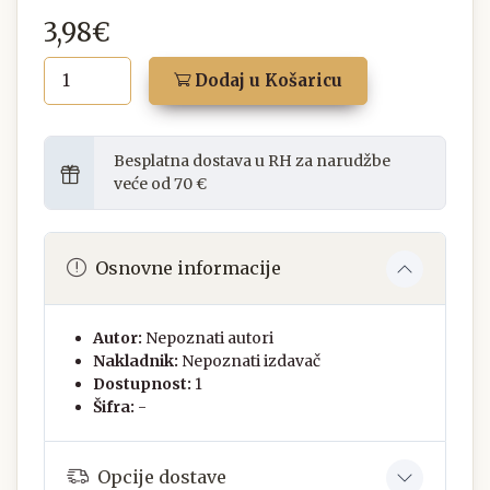
3,98€
Dodaj u Košaricu
Besplatna dostava u RH za narudžbe
veće od 70 €
Osnovne informacije
Autor:
Nepoznati autori
Nakladnik:
Nepoznati izdavač
Dostupnost:
1
Šifra:
-
Opcije dostave