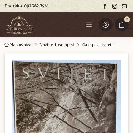
Podrška
091 762 7441
0
Naslovnica
Novine-i-casopisi
Časopis " svijet "