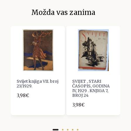
Možda vas zanima
Svijet knjiga VII. broj
SVIJET , STARI
Č
;,
23/1929.
ČASOPIS, GODINA
G
V.
IV, 1929 . KNJIGA 7,
K
3,98€
30
BROJ 24
3
3,98€