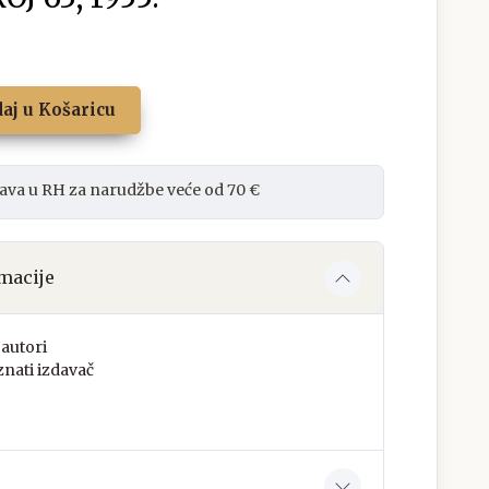
aj u Košaricu
ava u RH za narudžbe veće od 70 €
macije
autori
nati izdavač