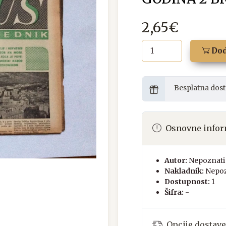
2,65€
Dod
Besplatna dost
Osnovne infor
Autor:
Nepoznati 
Nakladnik:
Nepoz
Dostupnost:
1
Šifra:
-
Opcije dostave