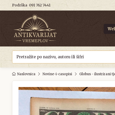
Podrška
091 762 7441
Web
Naslovnica
Novine-i-casopisi
Globus - ilustrirani t