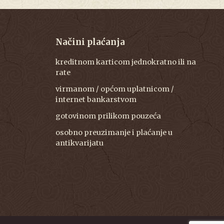
Načini plaćanja
kreditnom karticom jednokratno ili na
rate
virmanom / općom uplatnicom /
internet bankarstvom
gotovinom prilikom pouzeća
osobno preuzimanje i plaćanje u
antikvarijatu