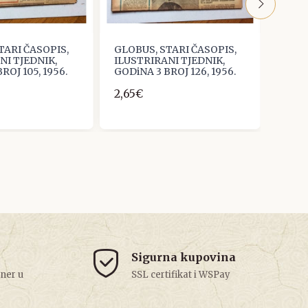
TARI ČASOPIS,
GLOBUS, STARI ČASOPIS,
GLOB
NI TJEDNIK,
ILUSTRIRANI TJEDNIK,
ILUS
ROJ 105, 1956.
GODiNA 3 BROJ 126, 1956.
GODiN
2,65€
2,65
Sigurna kupovina
tner u
SSL certifikat i WSPay