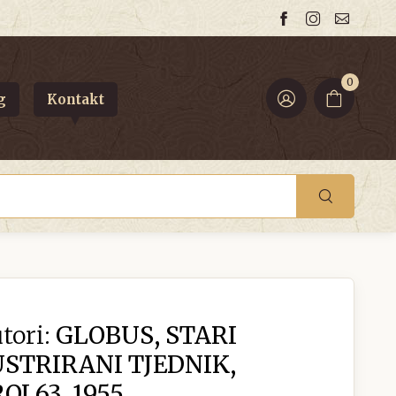
0
g
Kontakt
tori:
GLOBUS, STARI
USTRIRANI TJEDNIK,
J 63, 1955.