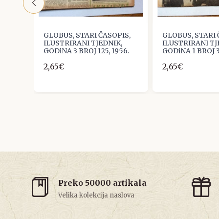
IS,
GLOBUS, STARI ČASOPIS,
GLOBUS, STARI 
,
ILUSTRIRANI TJEDNIK,
ILUSTRIRANI TJ
57.
GODiNA 3 BROJ 125, 1956.
GODiNA 1 BROJ 3
2,65€
2,65€
Preko 50000 artikala
Velika kolekcija naslova