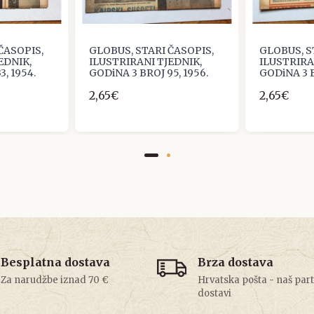
ČASOPIS,
GLOBUS, STARI ČASOPIS,
GLOBUS, S
EDNIK,
ILUSTRIRANI TJEDNIK,
ILUSTRIRA
3, 1954.
GODiNA 3 BROJ 95, 1956.
GODiNA 3 B
2,65€
2,65€
Besplatna dostava
Brza dostava
Za narudžbe iznad 70 €
Hrvatska pošta - naš par
dostavi