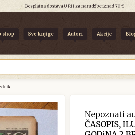
Besplatna dostava U RH za narudžbe iznad 70 €
 shop
Sve knjige
Autori
Akcije
Blo
jednik
Nepoznati au
ČASOPIS, IL
GODiNA 2 BRO