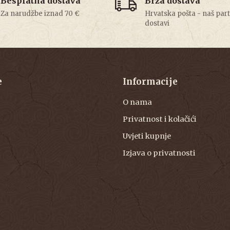
Besplatna dostava
Brza dostava
Za narudžbe iznad 70 €
Hrvatska pošta - naš par
dostavi
e
Informacije
O nama
Privatnost i kolačići
Uvjeti kupnje
Izjava o privatnosti