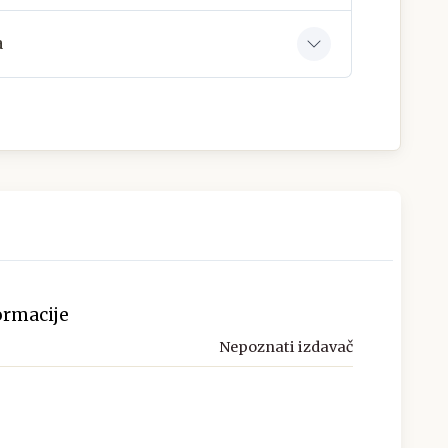
a
ormacije
Nepoznati izdavač