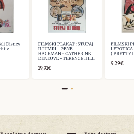
alt Disney
FILMSKI PLAKAT : STUPAJ
FILMSKI P
ektiv
ILI UMRI - GENE
LEPOTICA
HACKMAN - CATHERINE
( PRETTY I
DENEUVE - TERENCE HILL
9,29€
19,91€