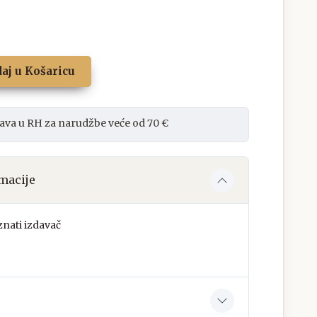
aj u Košaricu
ava u RH za narudžbe veće od 70 €
macije
nati izdavač