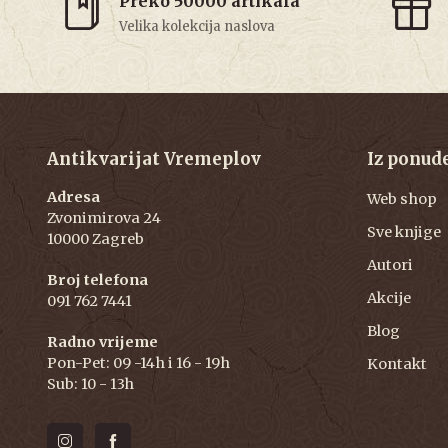
Preko 50000 artikala
Velika kolekcija naslova
Antikvarijat Vremeplov
Iz ponud
Adresa
Web shop
Zvonimirova 24
Sve knjige
10000 Zagreb
Autori
Broj telefona
Akcije
091 762 7441
Blog
Radno vrijeme
Pon-Pet: 09 -14h i 16 - 19h
Kontakt
Sub: 10 - 13h