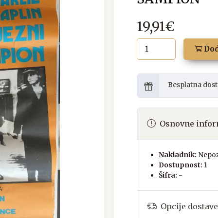
19,91€
Dod
Besplatna dost
Osnovne infor
Nakladnik:
Nepoz
Dostupnost:
1
Šifra:
-
Opcije dostave