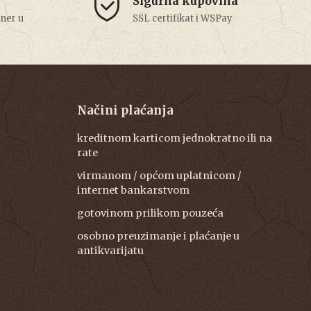
Sigurna kupovina
tner u
SSL certifikat i WSPay
Načini plaćanja
kreditnom karticom jednokratno ili na
rate
virmanom / općom uplatnicom /
internet bankarstvom
gotovinom prilikom pouzeća
osobno preuzimanje i plaćanje u
antikvarijatu