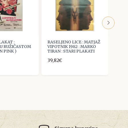
LAKAT :
RASELJENO LICE : MATJAŽ
FILM
 U RUŽIČASTOM
VIPOTNIK 1982 : MARKO
DEM
N PINK )
TIRAN : STARI PLAKATI
19,91
39,82€