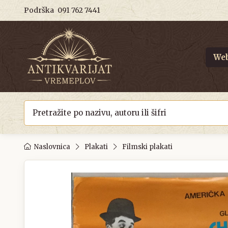
Podrška
091 762 7441
Web
Naslovnica
Plakati
Filmski plakati