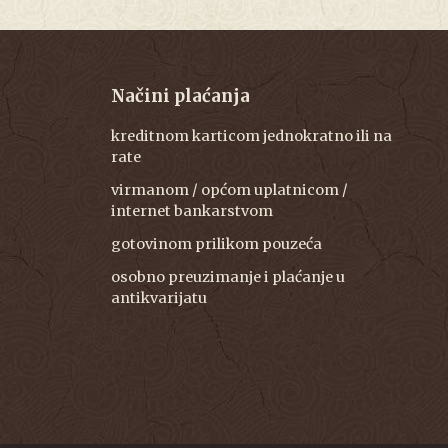
Načini plaćanja
kreditnom karticom jednokratno ili na
rate
virmanom / općom uplatnicom /
internet bankarstvom
gotovinom prilikom pouzeća
osobno preuzimanje i plaćanje u
antikvarijatu