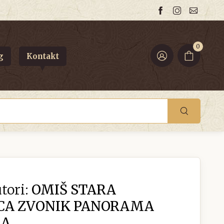
0
g
Kontakt
tori:
OMIŠ STARA
CA ZVONIK PANORAMA
RA