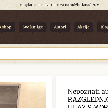
Besplatna dostava U RH za narudžbe iznad 70 €
 shop
Sve knjige
Autori
Akcije
Blo
Nepoznati au
RAZGLEDNI
ULAZ S MO