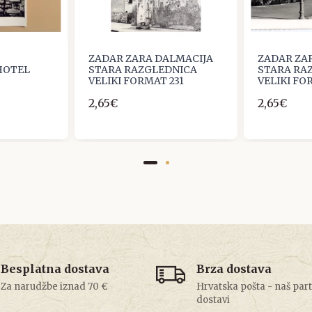
ZADAR ZARA DALMACIJA
ZADAR ZA
HOTEL
STARA RAZGLEDNICA
STARA RA
VELIKI FORMAT 231
VELIKI FO
2,65€
2,65€
Besplatna dostava
Brza dostava
Za narudžbe iznad 70 €
Hrvatska pošta - naš par
dostavi