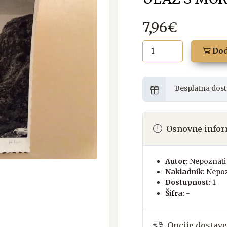
7,96€
Dod
Besplatna dost
Osnovne infor
Autor:
Nepoznati 
Nakladnik:
Nepoz
Dostupnost:
1
Šifra:
-
Opcije dostave