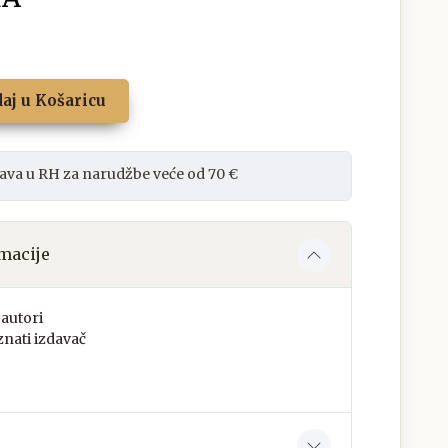
aj u Košaricu
ava u RH za narudžbe veće od 70 €
macije
autori
nati izdavač