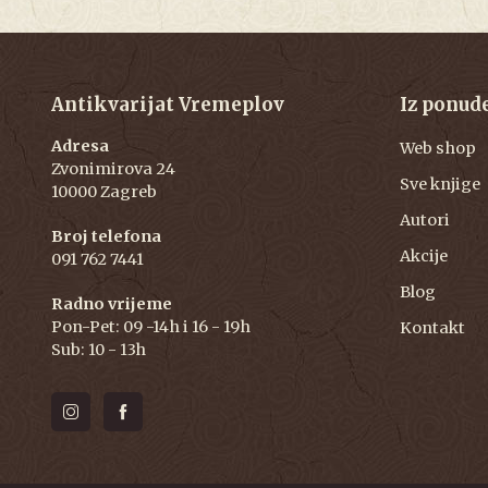
Antikvarijat Vremeplov
Iz ponud
Adresa
Web shop
Zvonimirova 24
Sve knjige
10000 Zagreb
Autori
Broj telefona
Akcije
091 762 7441
Blog
Radno vrijeme
Pon-Pet: 09 -14h i 16 - 19h
Kontakt
Sub: 10 - 13h