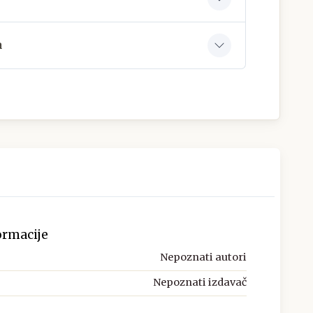
a
ormacije
Nepoznati autori
Nepoznati izdavač