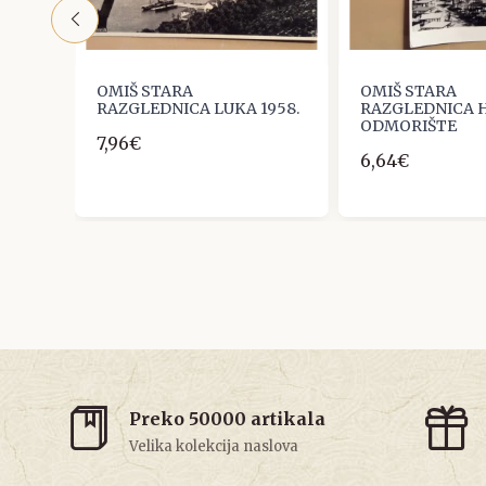
OMIŠ STARA
OMIŠ STARA
OVO
RAZGLEDNICA LUKA 1958.
RAZGLEDNICA 
ODMORIŠTE
7,96€
6,64€
Preko 50000 artikala
Velika kolekcija naslova