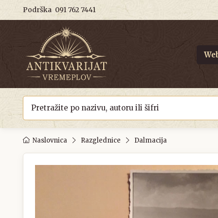
Podrška
091 762 7441
Web
Naslovnica
Razglednice
Dalmacija