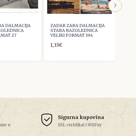
RA DALMACIJA
ZADAR ZARA DALMACIJA
ZADA
ZGLEDNICA
STARA RAZGLEDNICA
STAR
RMAT 27
VELIKI FORMAT 194
VELI
1,33€
2,65
Sigurna kupovina
tner u
SSL certifikat i WSPay