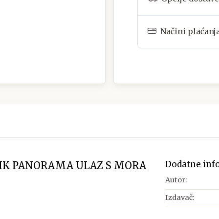
Načini plaćanj
Dodatne inf
IK PANORAMA ULAZ S MORA
Autor:
Izdavač: