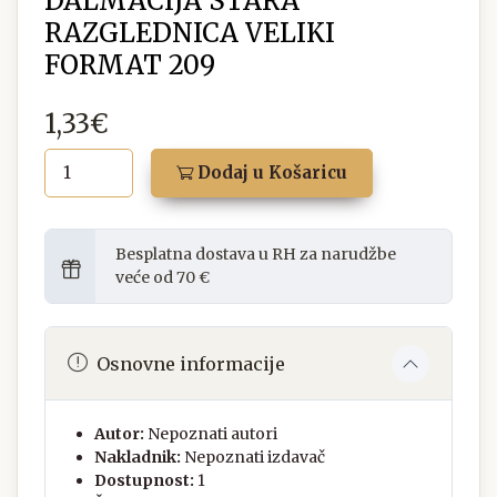
DALMACIJA STARA
RAZGLEDNICA VELIKI
FORMAT 209
1,33€
Dodaj u Košaricu
Besplatna dostava u RH za narudžbe
veće od 70 €
Osnovne informacije
Autor:
Nepoznati autori
Nakladnik:
Nepoznati izdavač
Dostupnost:
1