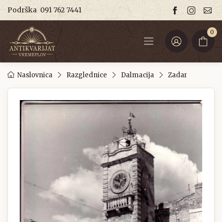
Podrška
091 762 7441
0
Naslovnica
Razglednice
Dalmacija
Zadar