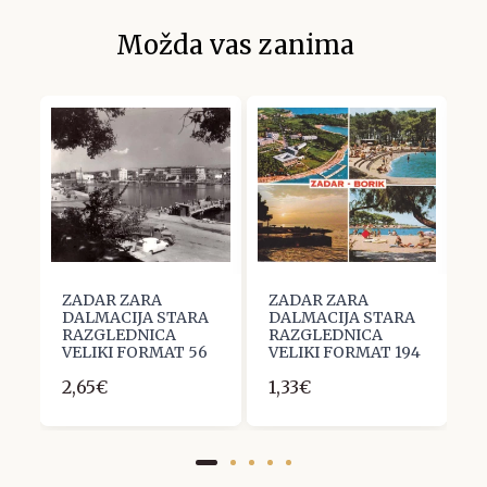
Možda vas zanima
ZADAR ZARA
ZADAR ZARA
Z
A
DALMACIJA STARA
DALMACIJA STARA
D
RAZGLEDNICA
RAZGLEDNICA
R
9
VELIKI FORMAT 56
VELIKI FORMAT 194
V
2,65€
1,33€
2