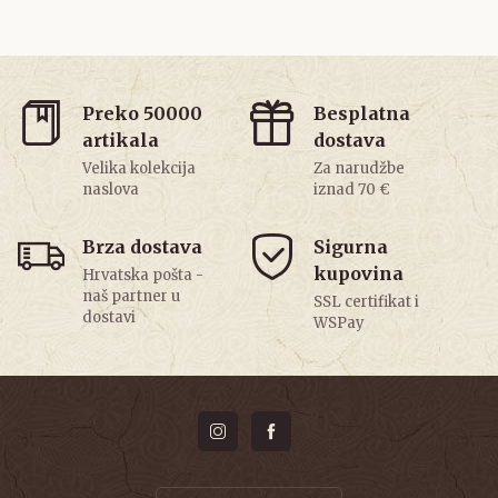
Preko 50000
Besplatna
artikala
dostava
Velika kolekcija
Za narudžbe
naslova
iznad 70 €
Brza dostava
Sigurna
kupovina
Hrvatska pošta -
naš partner u
SSL certifikat i
dostavi
WSPay