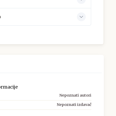
a
ormacije
Nepoznati autori
Nepoznati izdavač