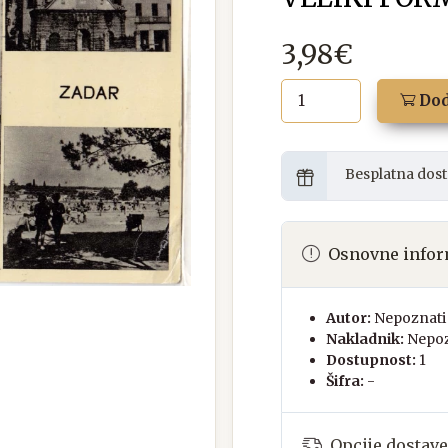
3,98€
Dod
Besplatna dost
Osnovne infor
Autor:
Nepoznati 
Nakladnik:
Nepoz
Dostupnost:
1
Šifra:
-
Opcije dostave