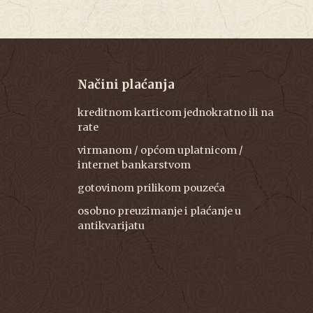
Načini plaćanja
kreditnom karticom jednokratno ili na
rate
virmanom / općom uplatnicom /
internet bankarstvom
gotovinom prilikom pouzeća
osobno preuzimanje i plaćanje u
antikvarijatu