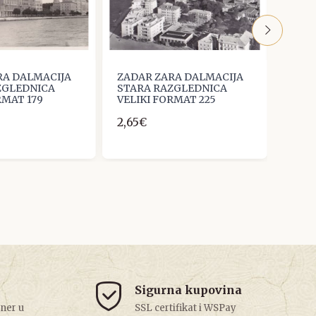
RA DALMACIJA
ZADAR ZARA DALMACIJA
ZADA
ZGLEDNICA
STARA RAZGLEDNICA
STAR
RMAT 179
VELIKI FORMAT 225
VELI
2,65€
2,65
Sigurna kupovina
tner u
SSL certifikat i WSPay