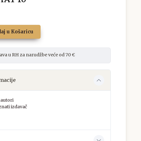
aj u Košaricu
ava u RH za narudžbe veće od 70 €
macije
autori
nati izdavač