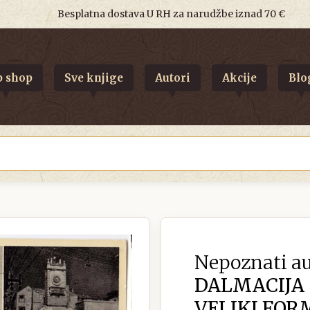
Besplatna dostava U RH za narudžbe iznad 70 €
 shop
Sve knjige
Autori
Akcije
Blo
Nepoznati au
DALMACIJA
VELIKI FOR