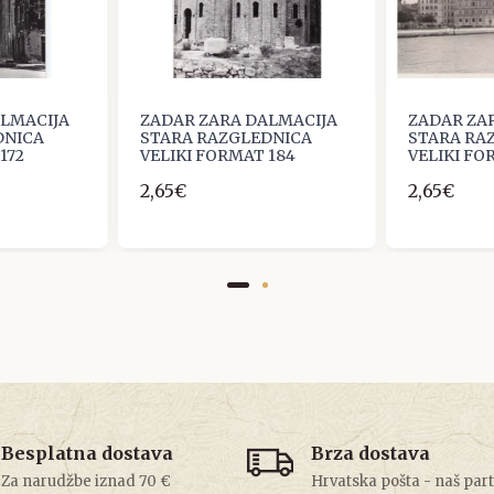
ALMACIJA
ZADAR ZARA DALMACIJA
ZADAR ZA
DNICA
STARA RAZGLEDNICA
STARA RA
172
VELIKI FORMAT 184
VELIKI FO
2,65€
2,65€
Besplatna dostava
Brza dostava
Za narudžbe iznad 70 €
Hrvatska pošta - naš par