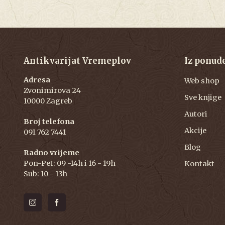
Antikvarijat Vremeplov
Iz ponud
Adresa
Web shop
Zvonimirova 24
Sve knjige
10000 Zagreb
Autori
Broj telefona
Akcije
091 762 7441
Blog
Radno vrijeme
Pon-Pet: 09 -14h i 16 - 19h
Kontakt
Sub: 10 - 13h