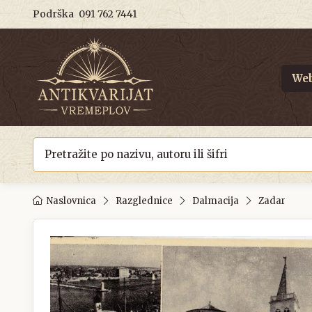
Podrška
091 762 7441
Web
Naslovnica
Razglednice
Dalmacija
Zadar