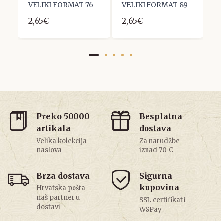
VELIKI FORMAT 76
VELIKI FORMAT 89
V
2,65€
2,65€
3
Preko 50000
Besplatna
artikala
dostava
Velika kolekcija
Za narudžbe
naslova
iznad 70 €
Brza dostava
Sigurna
kupovina
Hrvatska pošta -
naš partner u
SSL certifikat i
dostavi
WSPay