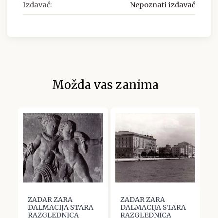
Izdavač:
Nepoznati izdavač
Možda vas zanima
ZADAR ZARA
ZADAR ZARA
Z
A
DALMACIJA STARA
DALMACIJA STARA
D
RAZGLEDNICA
RAZGLEDNICA
R