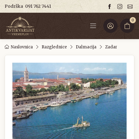
Podrška
091 762 7441
0
Naslovnica
Razglednice
Dalmacija
Zadar