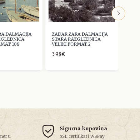
RA DALMACIJA
ZADAR ZARA DALMACIJA
ZADA
ZGLEDNICA
STARA RAZGLEDNICA
STAR
RMAT 108
VELIKI FORMAT 2
VELI
3,98€
2,65
Sigurna kupovina
tner u
SSL certifikat i WSPay