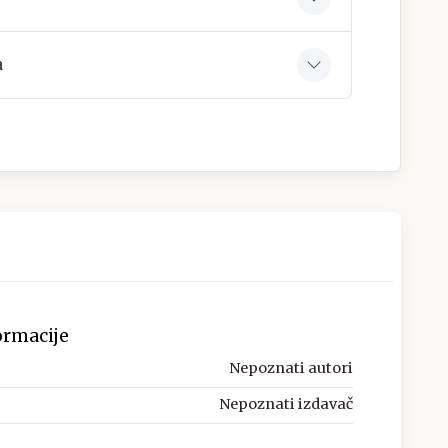
a
ormacije
Nepoznati autori
Nepoznati izdavač