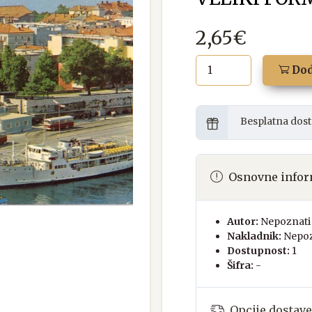
2,65€
Dod
Besplatna dost
Osnovne infor
Autor:
Nepoznati 
Nakladnik:
Nepoz
Dostupnost:
1
Šifra:
-
Opcije dostave