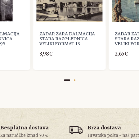
ALMACIJA
ZADAR ZARA DALMACIJA
ZADAR ZA
DNICA
STARA RAZGLEDNICA
STARA RA
 95
VELIKI FORMAT 13
VELIKI FO
3,98€
2,65€
Besplatna dostava
Brza dostava
Za narudžbe iznad 70 €
Hrvatska pošta - naš par