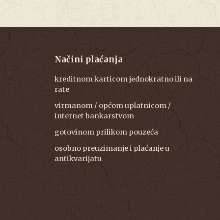
Načini plaćanja
kreditnom karticom jednokratno ili na
rate
virmanom / općom uplatnicom /
internet bankarstvom
gotovinom prilikom pouzeća
osobno preuzimanje i plaćanje u
antikvarijatu