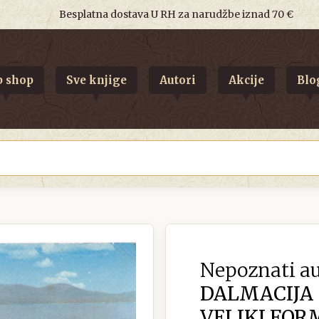
Besplatna dostava U RH za narudžbe iznad 70 €
 shop
Sve knjige
Autori
Akcije
Blo
Nepoznati au
DALMACIJA
VELIKI FOR