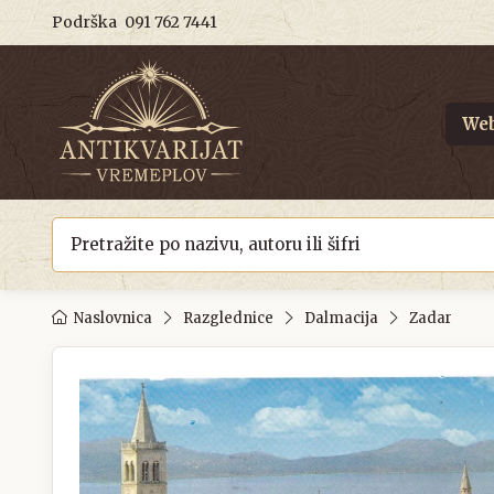
Podrška
091 762 7441
Web
Naslovnica
Razglednice
Dalmacija
Zadar