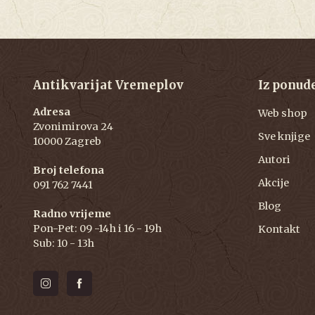
Antikvarijat Vremeplov
Iz ponud
Adresa
Web shop
Zvonimirova 24
Sve knjige
10000 Zagreb
Autori
Broj telefona
Akcije
091 762 7441
Blog
Radno vrijeme
Pon-Pet: 09 -14h i 16 - 19h
Kontakt
Sub: 10 - 13h