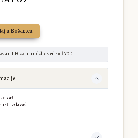
aj u Košaricu
ava u RH za narudžbe veće od 70 €
macije
autori
nati izdavač