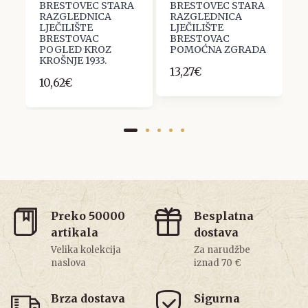
BRESTOVEC STARA
BRESTOVEC STARA
B
RAZGLEDNICA
RAZGLEDNICA
R
A
LJEČILIŠTE
LJEČILIŠTE
L
BRESTOVAC
BRESTOVAC
B
POGLED KROZ
POMOĆNA ZGRADA
1
KROŠNJE 1933.
13,27€
10,62€
Preko 50000
Besplatna
artikala
dostava
Velika kolekcija
Za narudžbe
naslova
iznad 70 €
Brza dostava
Sigurna