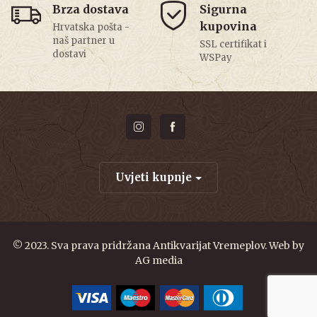
Brza dostava
Sigurna
kupovina
Hrvatska pošta -
naš partner u
SSL certifikat i
dostavi
WSPay
Uvjeti kupnje
© 2023. Sva prava pridržana Antikvarijat Vremeplov. Web by
AG media