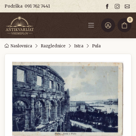
Podrška
091 762 7441
0
Naslovnica
Razglednice
Istra
Pula