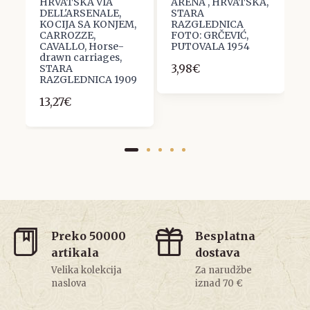
HRVATSKA VIA
ARENA , HRVATSKA,
H
DELL'ARSENALE,
STARA
A
KOCIJA SA KONJEM,
RAZGLEDNICA
F
7
CARROZZE,
FOTO: GRČEVIĆ,
S
CAVALLO, Horse-
PUTOVALA 1954
R
drawn carriages,
3,98€
7
STARA
RAZGLEDNICA 1909
13,27€
Preko 50000
Besplatna
artikala
dostava
Velika kolekcija
Za narudžbe
naslova
iznad 70 €