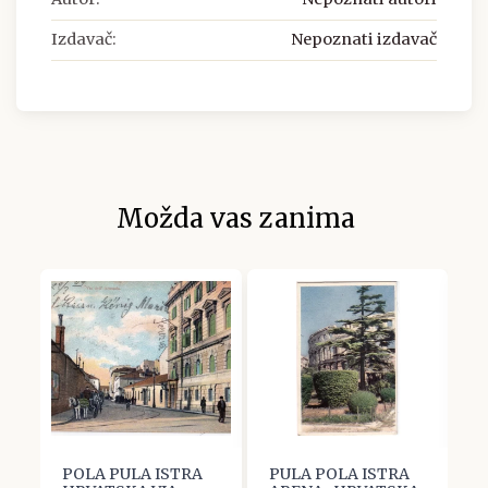
Izdavač:
Nepoznati izdavač
Možda vas zanima
POLA PULA ISTRA
PULA POLA ISTRA
P