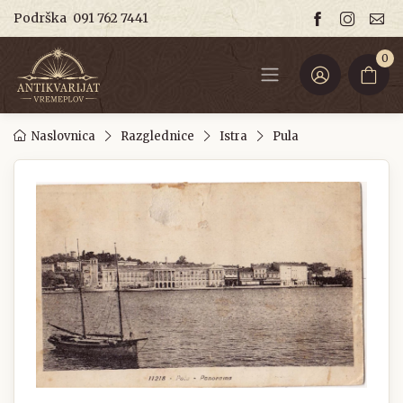
Podrška
091 762 7441
0
Naslovnica
Razglednice
Istra
Pula