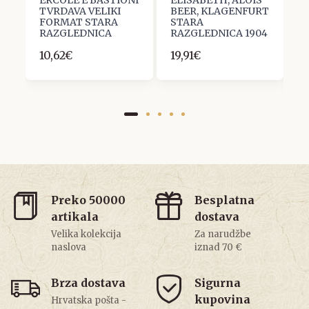
ERCOLE E BASTIONI
ELISABETH, ALOIS
B
4
TVRDAVA VELIKI
BEER, KLAGENFURT
M
FORMAT STARA
STARA
P
RAZGLEDNICA
RAZGLEDNICA 1904
.
R
10,62€
19,91€
1
Preko 50000
Besplatna
artikala
dostava
Velika kolekcija
Za narudžbe
naslova
iznad 70 €
Brza dostava
Sigurna
kupovina
Hrvatska pošta -