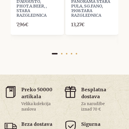
D'AUGUSTO,
PANORAMA STARA
S
PHOT.A.BEER, ,
PULA, SG.FANO,
N
STARA
1908.TARA
N
RAZGLEDNICA
RAZGLEDNICA
M
4
S
7,96€
13,27€
R
1
Preko 50000
Besplatna
artikala
dostava
Velika kolekcija
Za narudžbe
naslova
iznad 70 €
Brza dostava
Sigurna