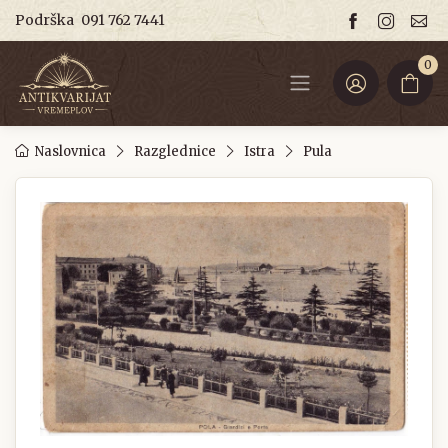
Podrška
091 762 7441
0
Naslovnica
Razglednice
Istra
Pula