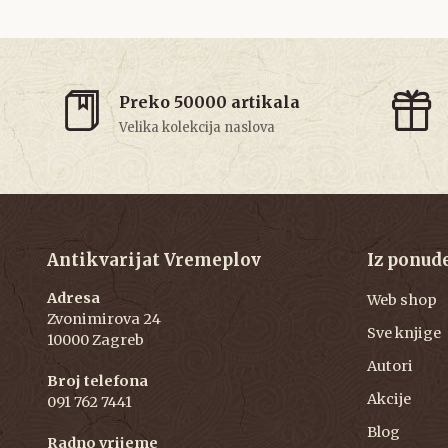
Preko 50000 artikala
Velika kolekcija naslova
Antikvarijat Vremeplov
Iz ponud
Adresa
Web shop
Zvonimirova 24
Sve knjige
10000 Zagreb
Autori
Broj telefona
Akcije
091 762 7441
Blog
Radno vrijeme