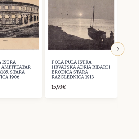
 ISTRA
POLA PULA ISTRA
POLA
 AMFITEATAR
HRVATSKA ADRIA RIBARI I
HRVA
6185. STARA
BRODICA STARA
ELIS
ICA 1906
RAZGLEDNICA 1913
BARO
RAZG
15,93€
K.u.
10,6