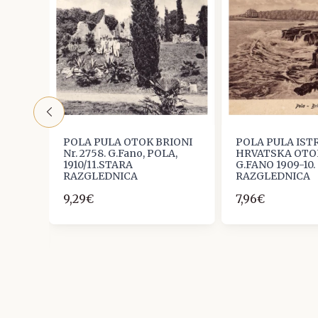
POLA PULA OTOK BRIONI
POLA PULA IST
NI ,
Nr. 2758. G.Fano, POLA,
HRVATSKA OTO
1910/11.STARA
G.FANO 1909-10
T
RAZGLEDNICA
RAZGLEDNICA
.-
9,29€
7,96€
DNICA