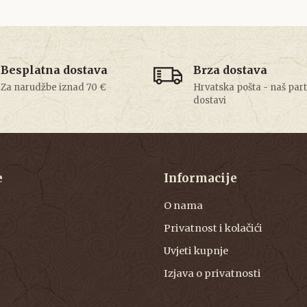
Besplatna dostava
Brza dostava
Za narudžbe iznad 70 €
Hrvatska pošta - naš par
dostavi
e
Informacije
O nama
Privatnost i kolačići
Uvjeti kupnje
Izjava o privatnosti