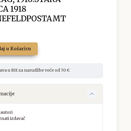
A 1918
INEFELDPOSTAMT
aj u Košaricu
ava u RH za narudžbe veće od 70 €
macije
autori
nati izdavač