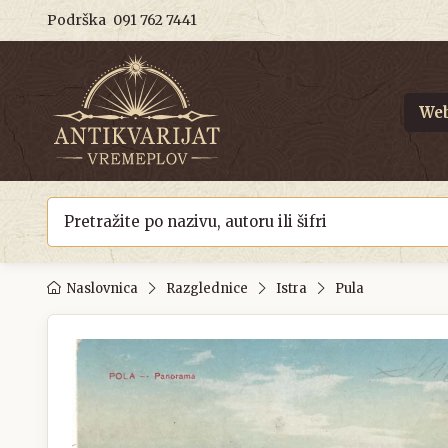
Podrška
091 762 7441
Web
Naslovnica
Razglednice
Istra
Pula