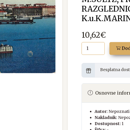
RAZGLEDNIC
K.u.K.MAR
10,62€
Dod
Besplatna dost
Osnovne infor
Autor:
Nepoznati 
Nakladnik:
Nepoz
Dostupnost:
1
Šifra:
-