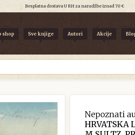
Besplatna dostava U RH za narudžbe iznad 70 €
 shop
Sve knjige
Autori
Akcije
Blo
Nepoznati au
HRVATSKA 
M.SULTZ, PR