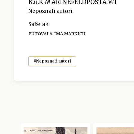
K.u.K.MARINEFELDPOSTAMT
Nepoznati autori
Sažetak
PUTOVALA, IMA MARKICU
#Nepoznati autori