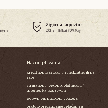
Sigurna kupovina
tner u
SSL certifikat i WSPay
Načini plaćanja
kreditnom karticom jednokratno ili na
rate
virmanom / općom uplatnicom /
internet bankarstvom
gotovinom prilikom pouzeća
osobno preuzimanje i plaćanje u