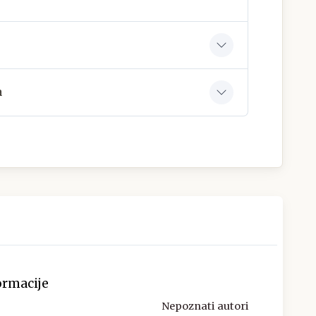
a
ormacije
Nepoznati autori