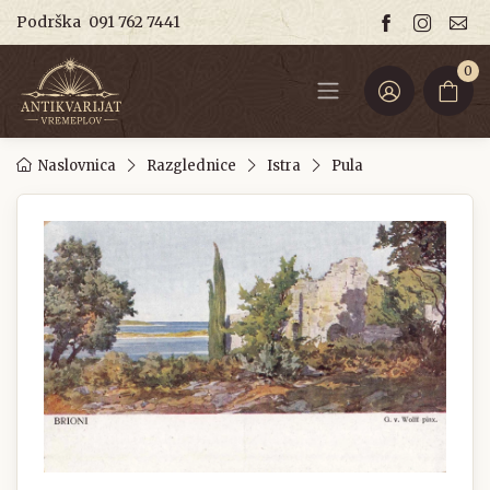
Podrška
091 762 7441
0
Naslovnica
Razglednice
Istra
Pula