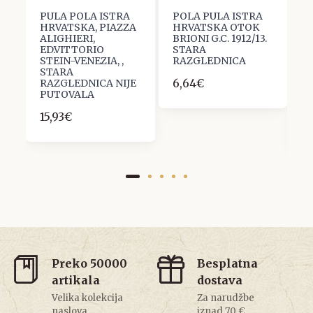
PULA POLA ISTRA
POLA PULA ISTRA
P
HRVATSKA, PIAZZA
HRVATSKA OTOK
H
ALIGHIERI,
BRIONI G.C. 1912/13.
A
ED.VITTORIO
STARA
A
STEIN-VENEZIA, ,
RAZGLEDNICA
S
STARA
R
6,64€
RAZGLEDNICA NIJE
K
PUTOVALA
L
N
15,93€
9
Preko 50000
Besplatna
artikala
dostava
Velika kolekcija
Za narudžbe
naslova
iznad 70 €