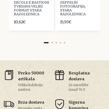
ERCOLE E BASTIONI
ZEPPELIN
&
A
TVRDAVA VELIKI
FOTOGRAFIJA,
D
FORMAT STARA
STARA
S
RAZGLEDNICA
RAZGLEDNICA
R
10,62€
15,93€
1
Preko 50000
Besplatna
artikala
dostava
Velika kolekcija
Za narudžbe
naslova
iznad 70 €
Brza dostava
Sigurna
kupovina
Hrvatska pošta -