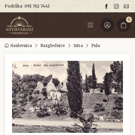
Podrška
091 762 7441
0
Naslovnica
Razglednice
Istra
Pula