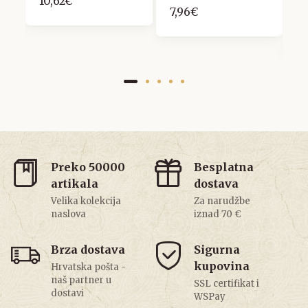
10,62€
S
7,96€
R
2
Preko 50000
Besplatna
artikala
dostava
Velika kolekcija
Za narudžbe
naslova
iznad 70 €
Brza dostava
Sigurna
kupovina
Hrvatska pošta -
naš partner u
SSL certifikat i
dostavi
WSPay