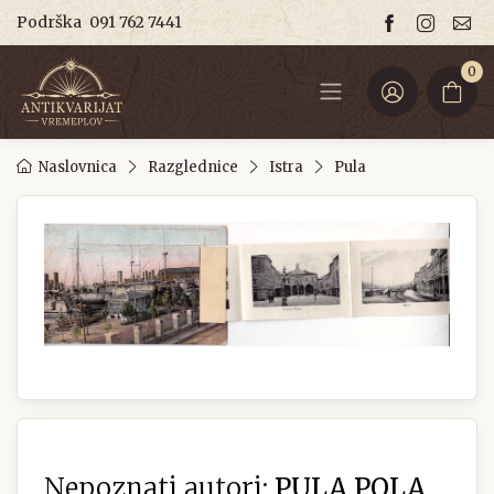
Podrška
091 762 7441
0
Naslovnica
Razglednice
Istra
Pula
Nepoznati autori:
PULA POLA