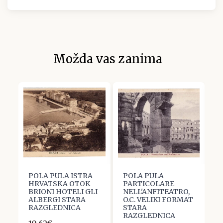
Možda vas zanima
POLA PULA ISTRA
POLA PULA
P
HRVATSKA OTOK
PARTICOLARE
A
BRIONI HOTELI GLI
NELL'ANFITEATRO,
P
ALBERGI STARA
O.C. VELIKI FORMAT
B
RAZGLEDNICA
STARA
P
8
RAZGLEDNICA
V