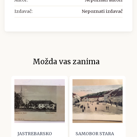
Autor:
Nepoznati autori
Izdavač:
Nepoznati izdavač
Možda vas zanima
JASTREBARSKO
SAMOBOR STARA
S