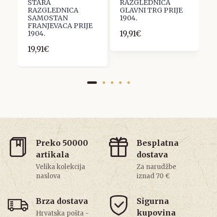
STARA
RAZGLEDNICA
R
RAZGLEDNICA
GLAVNI TRG PRIJE
C
SAMOSTAN
1904.
1
FRANJEVACA PRIJE
19,91€
1904.
19,91€
Preko 50000
Besplatna
artikala
dostava
Velika kolekcija
Za narudžbe
naslova
iznad 70 €
Brza dostava
Sigurna
kupovina
Hrvatska pošta -