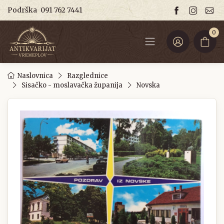
Podrška
091 762 7441
0
Naslovnica
Razglednice
Sisačko - moslavačka županija
Novska