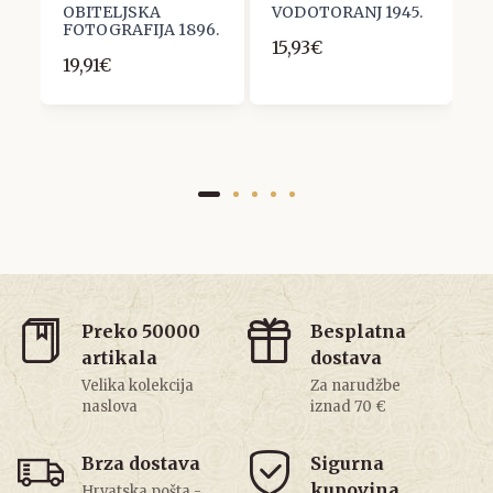
OBITELJSKA
VODOTORANJ 1945.
K
FOTOGRAFIJA 1896.
1
15,93€
19,91€
7
Preko 50000
Besplatna
artikala
dostava
Velika kolekcija
Za narudžbe
naslova
iznad 70 €
Brza dostava
Sigurna
kupovina
Hrvatska pošta -