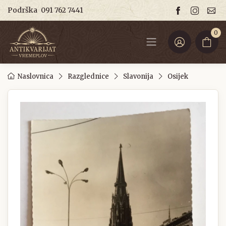
Podrška
091 762 7441
0
Naslovnica
Razglednice
Slavonija
Osijek