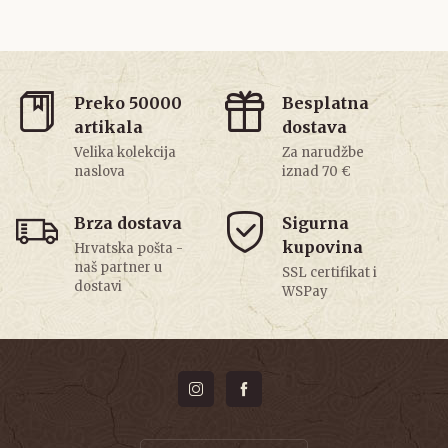
Preko 50000
Besplatna
artikala
dostava
Velika kolekcija
Za narudžbe
naslova
iznad 70 €
Brza dostava
Sigurna
kupovina
Hrvatska pošta -
naš partner u
SSL certifikat i
dostavi
WSPay