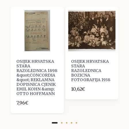
OSIJEK HRVATSKA
OSIJEK HRVATSKA
O
STARA
STARA
S
6
RAZGLEDNICA 1898
RAZGLEDNICA
R
&quot;CONCORDIA
BOZICNA
K
&quot; REKLAMNA
FOTOGRAFIJA 1938
1
DOPISNICA CJENIK
10,62€
5
EMIL KOHN &amp;
OTTO HOFFMANN
7,96€