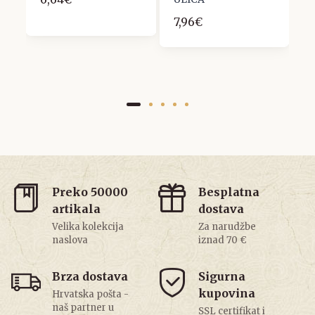
7,96€
1
Preko 50000
Besplatna
artikala
dostava
Velika kolekcija
Za narudžbe
naslova
iznad 70 €
Brza dostava
Sigurna
kupovina
Hrvatska pošta -
naš partner u
SSL certifikat i