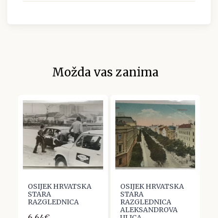
Možda vas zanima
OSIJEK HRVATSKA
OSIJEK HRVATSKA
O
STARA
STARA
S
RAZGLEDNICA
RAZGLEDNICA
R
ALEKSANDROVA
E
6,64€
ULICA
F