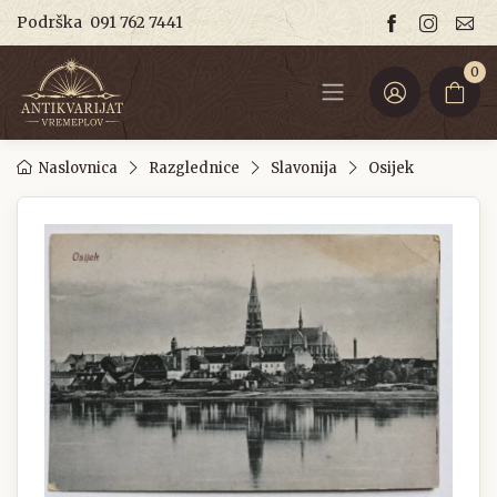
Podrška
091 762 7441
0
Naslovnica
Razglednice
Slavonija
Osijek