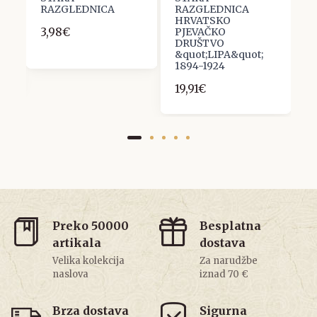
RAZGLEDNICA
RAZGLEDNICA
R
HRVATSKO
F
3,98€
PJEVAČKO
N
DRUŠTVO
S
&quot;LIPA&quot;
S
1894-1924
S
19,91€
7
Preko 50000
Besplatna
artikala
dostava
Velika kolekcija
Za narudžbe
naslova
iznad 70 €
Brza dostava
Sigurna