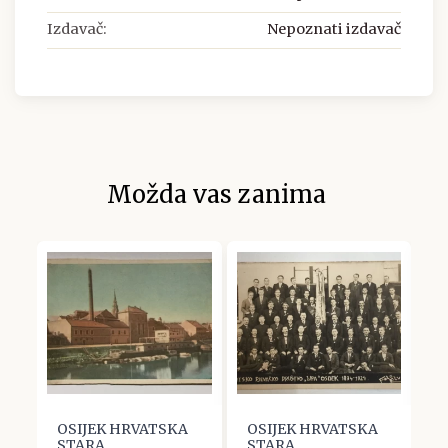
Izdavač:
Nepoznati izdavač
Možda vas zanima
OSIJEK HRVATSKA
OSIJEK HRVATSKA
O
STARA
STARA
S