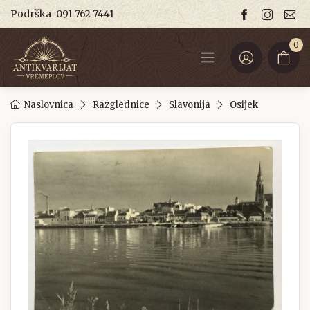
Podrška
091 762 7441
0
Naslovnica
Razglednice
Slavonija
Osijek