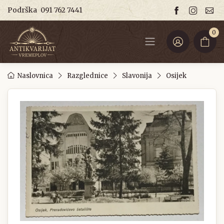
Podrška
091 762 7441
0
Naslovnica
Razglednice
Slavonija
Osijek