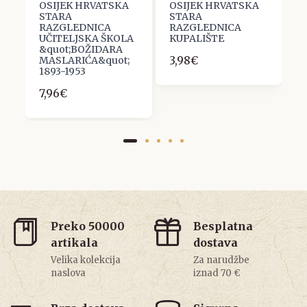
OSIJEK HRVATSKA
OSIJEK HRVATSKA
O
STARA
STARA
S
RAZGLEDNICA
RAZGLEDNICA
R
UČITELJSKA ŠKOLA
KUPALIŠTE
2
&quot;BOŽIDARA
3,98€
MASLARIĆA&quot;
1893-1953
7,96€
Preko 50000
Besplatna
artikala
dostava
Velika kolekcija
Za narudžbe
naslova
iznad 70 €