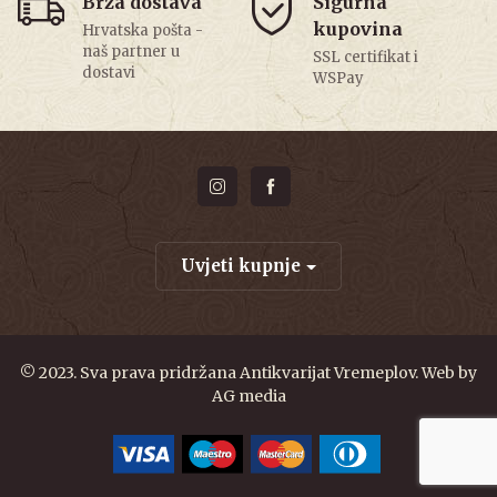
Brza dostava
Sigurna
kupovina
Hrvatska pošta -
naš partner u
SSL certifikat i
dostavi
WSPay
Uvjeti kupnje
© 2023. Sva prava pridržana Antikvarijat Vremeplov. Web by
AG media