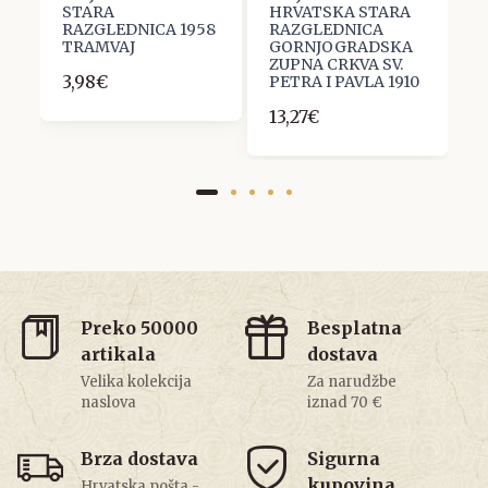
STARA
HRVATSKA STARA
S
RAZGLEDNICA 1958
RAZGLEDNICA
R
TRAMVAJ
GORNJOGRADSKA
2
ZUPNA CRKVA SV.
3,98€
PETRA I PAVLA 1910
13,27€
Preko 50000
Besplatna
artikala
dostava
Velika kolekcija
Za narudžbe
naslova
iznad 70 €
Brza dostava
Sigurna
kupovina
Hrvatska pošta -