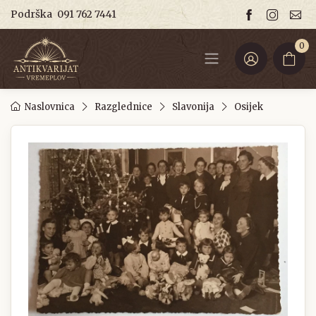
Podrška
091 762 7441
0
Naslovnica
Razglednice
Slavonija
Osijek