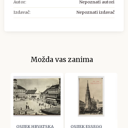
Autor:
Nepoznati autori
Izdavač:
Nepoznati izdavač
Možda vas zanima
OSIJEK HRVATSKA
OSIJEK ESSEGG
O