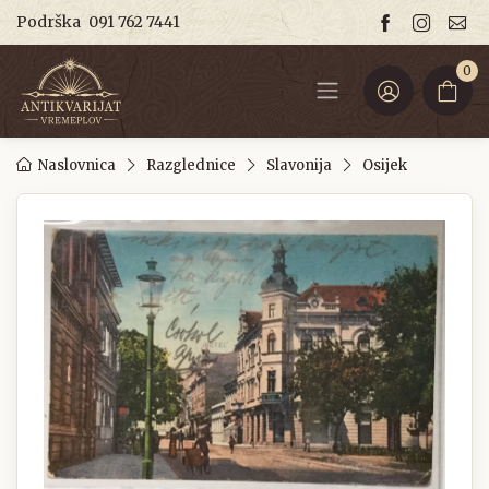
Podrška
091 762 7441
0
Naslovnica
Razglednice
Slavonija
Osijek