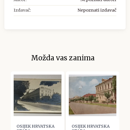
Izdavač:
Nepoznati izdavač
Možda vas zanima
OSIJEK HRVATSKA
OSIJEK HRVATSKA
O