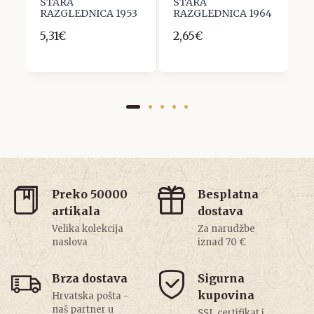
STARA
STARA
S
2
RAZGLEDNICA 1953
RAZGLEDNICA 1964
R
5,31€
2,65€
2
Preko 50000
Besplatna
artikala
dostava
Velika kolekcija
Za narudžbe
naslova
iznad 70 €
Brza dostava
Sigurna
kupovina
Hrvatska pošta -
naš partner u
SSL certifikat i