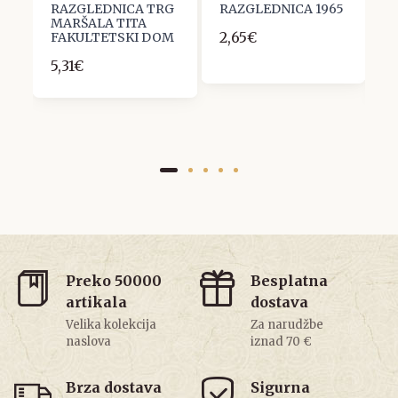
7
RAZGLEDNICA TRG
RAZGLEDNICA 1965
R
MARŠALA TITA
C
2,65€
FAKULTETSKI DOM
P
5,31€
6
Preko 50000
Besplatna
artikala
dostava
Velika kolekcija
Za narudžbe
naslova
iznad 70 €
Brza dostava
Sigurna