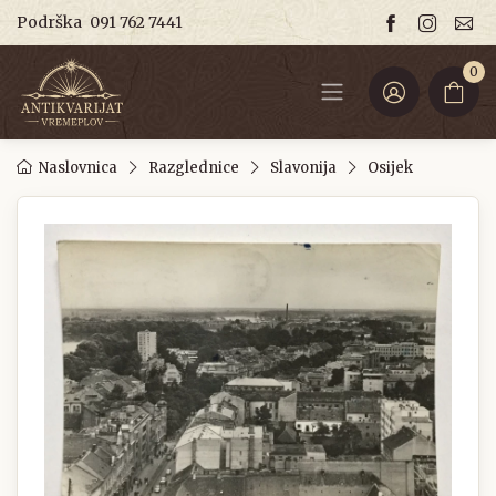
Podrška
091 762 7441
0
Naslovnica
Razglednice
Slavonija
Osijek