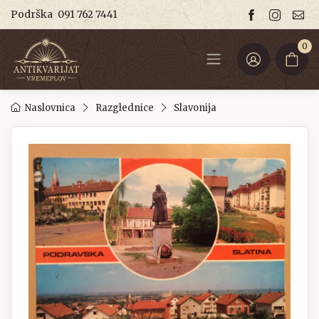
Podrška
091 762 7441
0
Naslovnica
Razglednice
Slavonija