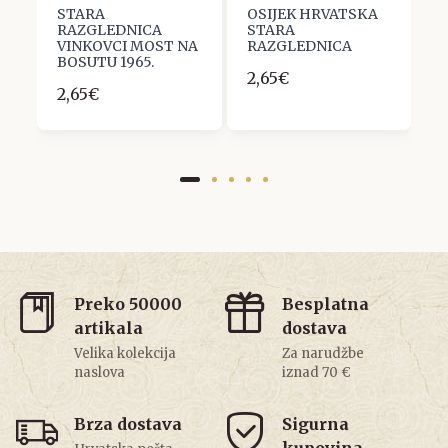
STARA
OSIJEK HRVATSKA
V
RAZGLEDNICA
STARA
R
VINKOVCI MOST NA
RAZGLEDNICA
U
BOSUTU 1965.
2,65€
1
2,65€
Preko 50000
Besplatna
artikala
dostava
Velika kolekcija
Za narudžbe
naslova
iznad 70 €
Brza dostava
Sigurna
kupovina