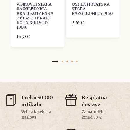
VINKOVCI STARA
OSIJEK HRVATSKA
V
RAZGLEDNICA
STARA
R
KRALJ KOTARSKA
RAZGLEDNICA 1960
S
I
OBLAST I KRALJ
1
2,65€
KOTARSKI SUD
1
1909.
15,93€
Preko 50000
Besplatna
artikala
dostava
Velika kolekcija
Za narudžbe
naslova
iznad 70 €