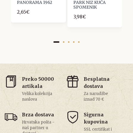
PANORAMA 1962
PARK NIZ KUĆA
2
SPOMENIK
2,65€
3,98€
Preko 50000
Besplatna
artikala
dostava
Velika kolekcija
Za narudžbe
naslova
iznad 70 €
Brza dostava
Sigurna
kupovina
Hrvatska pošta -
naš partner u
SSL certifikat i