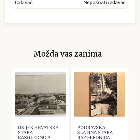
Izdavač:
Nepoznati izdavač
Možda vas zanima
OSIJEK HRVATSKA
PODRAVSKA
O
STARA
SLATINA STARA
S
RAZGLEDNICA
RAZGLEDNICA
R