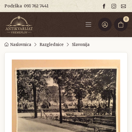
Podrška
091 762 7441
0
Naslovnica
Razglednice
Slavonija