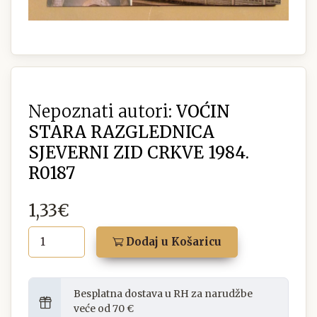
Nepoznati autori:
VOĆIN
STARA RAZGLEDNICA
SJEVERNI ZID CRKVE 1984.
R0187
1,33€
Dodaj u Košaricu
Besplatna dostava u RH za narudžbe
veće od 70 €