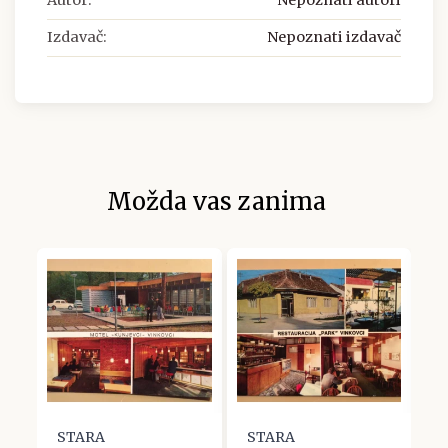
Autor:
Nepoznati autori
Izdavač:
Nepoznati izdavač
Možda vas zanima
STARA
STARA
S