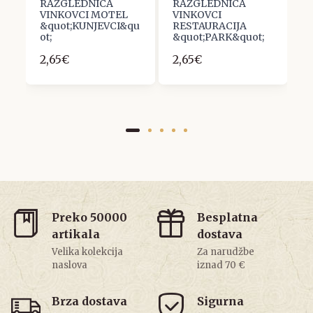
RAZGLEDNICA
RAZGLEDNICA
R
JE
VINKOVCI MOTEL
VINKOVCI
V
&quot;KUNJEVCI&qu
RESTAURACIJA
1
ot;
&quot;PARK&quot;
1
2,65€
2,65€
Preko 50000
Besplatna
artikala
dostava
Velika kolekcija
Za narudžbe
naslova
iznad 70 €
Brza dostava
Sigurna