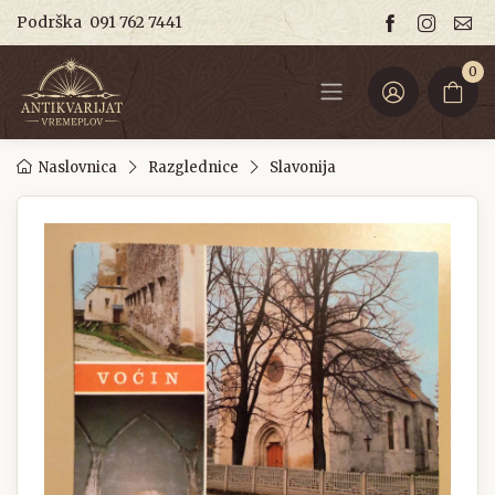
Podrška
091 762 7441
0
Naslovnica
Razglednice
Slavonija