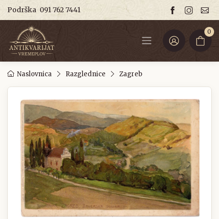
Podrška
091 762 7441
0
Naslovnica
Razglednice
Zagreb