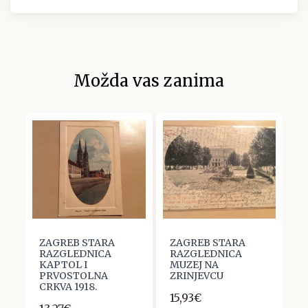
Možda vas zanima
ZAGREB STARA
ZAGREB STARA
Z
RAZGLEDNICA
RAZGLEDNICA
R
KAPTOL I
MUZEJ NA
J
PRVOSTOLNA
ZRINJEVCU
1
CRKVA 1918.
15,93€
1