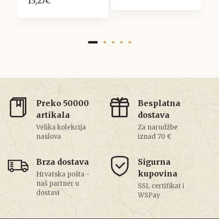
13,27€
Preko 50000
Besplatna
artikala
dostava
Velika kolekcija
Za narudžbe
naslova
iznad 70 €
Brza dostava
Sigurna
kupovina
Hrvatska pošta -
naš partner u
SSL certifikat i
dostavi
WSPay