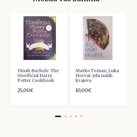
an
Dinah Bucholz: The
Marko Toman, Luka
C
f
Unofficial Harry
Horvat: Jela naših
A
Potter Cookbook
krajeva
V
H
25,00€
10,00€
8