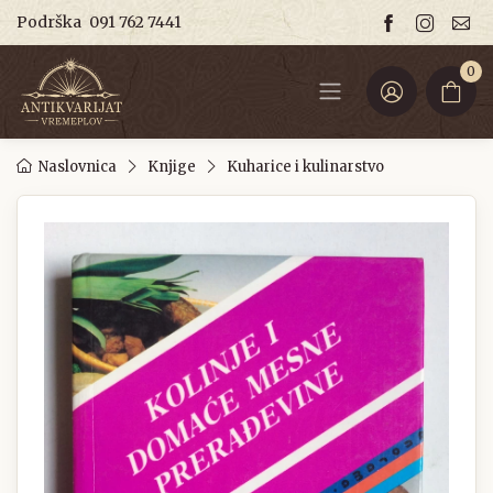
Podrška
091 762 7441
0
Naslovnica
Knjige
Kuharice i kulinarstvo