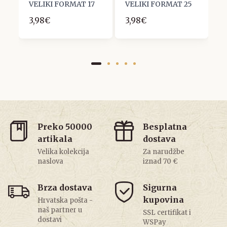
9
VELIKI FORMAT 17
VELIKI FORMAT 25
V
3,98€
3,98€
2
Preko 50000
Besplatna
artikala
dostava
Velika kolekcija
Za narudžbe
naslova
iznad 70 €
Brza dostava
Sigurna
kupovina
Hrvatska pošta -
naš partner u
SSL certifikat i
dostavi
WSPay