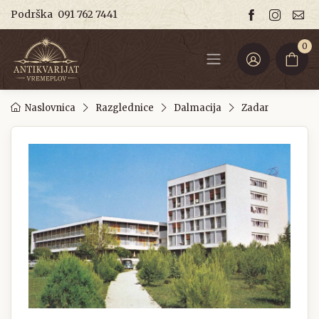
Podrška
091 762 7441
0
Naslovnica
Razglednice
Dalmacija
Zadar