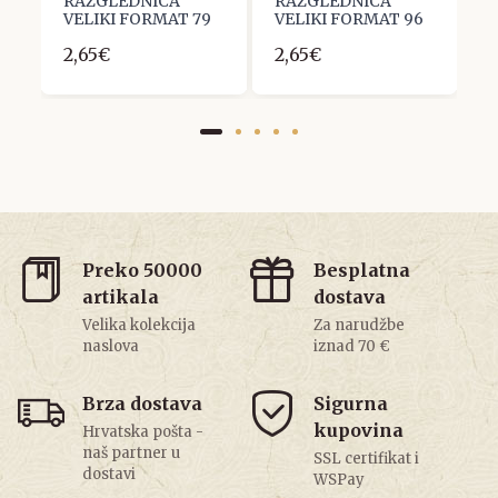
RAZGLEDNICA
RAZGLEDNICA
R
VELIKI FORMAT 79
VELIKI FORMAT 96
V
2,65€
2,65€
2
Preko 50000
Besplatna
artikala
dostava
Velika kolekcija
Za narudžbe
naslova
iznad 70 €
Brza dostava
Sigurna
kupovina
Hrvatska pošta -
naš partner u
SSL certifikat i
dostavi
WSPay