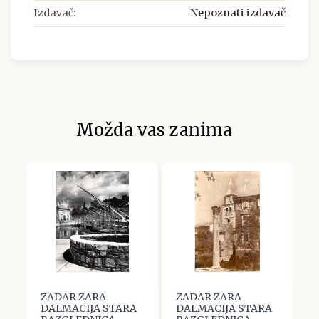
Izdavač:
Nepoznati izdavač
Možda vas zanima
ZADAR ZARA
ZADAR ZARA
Z
A
DALMACIJA STARA
DALMACIJA STARA
D