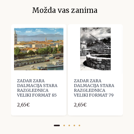
Možda vas zanima
ZADAR ZARA
ZADAR ZARA
Z
A
DALMACIJA STARA
DALMACIJA STARA
D
RAZGLEDNICA
RAZGLEDNICA
R
VELIKI FORMAT 85
VELIKI FORMAT 79
V
2,65€
2,65€
2