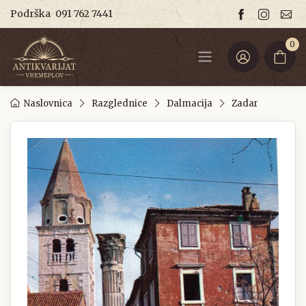
Podrška
091 762 7441
0
Naslovnica
Razglednice
Dalmacija
Zadar