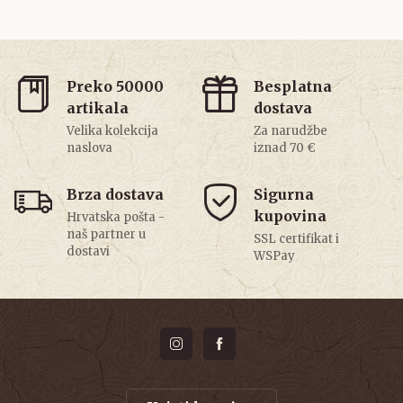
Preko 50000
Besplatna
artikala
dostava
Velika kolekcija
Za narudžbe
naslova
iznad 70 €
Brza dostava
Sigurna
kupovina
Hrvatska pošta -
naš partner u
SSL certifikat i
dostavi
WSPay