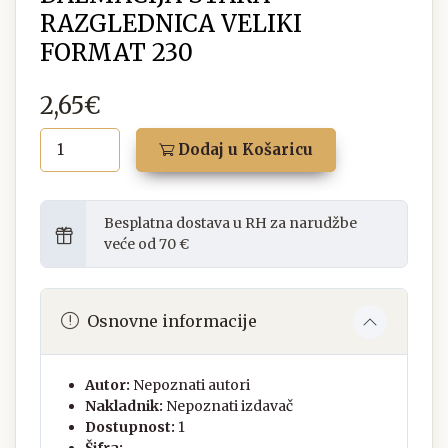
RAZGLEDNICA VELIKI
FORMAT 230
2,65€
Dodaj u Košaricu
Besplatna dostava u RH za narudžbe
veće od 70 €
Osnovne informacije
Autor:
Nepoznati autori
Nakladnik:
Nepoznati izdavač
Dostupnost:
1
Šifra:
-