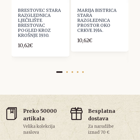
A
BRESTOVEC STARA
MARIJA BISTRICA
B
RAZGLEDNICA
STARA
R
LJEČILIŠTE
RAZGLEDNICA
L
BRESTOVAC
PROSTOR OKO
B
POGLED KROZ
CRKVE 1914.
G
KROŠNJE 1930.
P
10,62€
1
10,62€
1
Preko 50000
Besplatna
artikala
dostava
Velika kolekcija
Za narudžbe
naslova
iznad 70 €