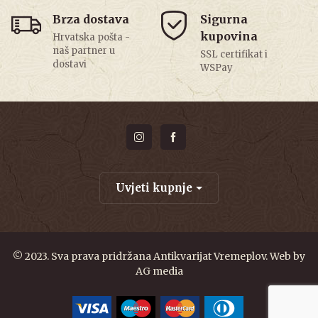
Brza dostava
Sigurna
kupovina
Hrvatska pošta -
naš partner u
SSL certifikat i
dostavi
WSPay
Uvjeti kupnje
© 2023. Sva prava pridržana Antikvarijat Vremeplov. Web by
AG media