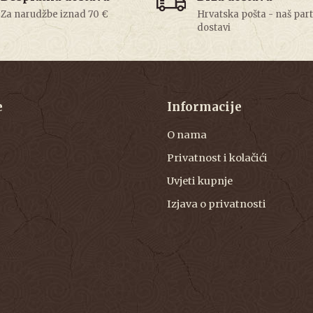
Za narudžbe iznad 70 €
Hrvatska pošta - naš par
dostavi
e
Informacije
O nama
Privatnost i kolačići
Uvjeti kupnje
Izjava o privatnosti