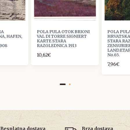
RA
POLA PULA OTOK BRIONI
POLA PULA
A, HAFEN,
VAL DI TORRE SIGNIERT
HRVATSKA
KARTE STARA
STARA RAZ
908
RAZGLEDNICA 1913
ZENSURIER
LAND.ETA
10,62€
No.65.
7,96€
Besplatna dostava
Brza dostava