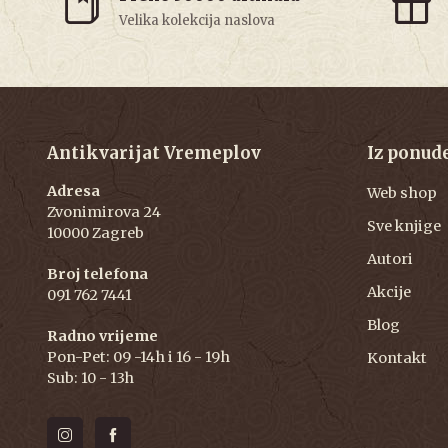
Velika kolekcija naslova
Antikvarijat Vremeplov
Iz ponud
Adresa
Web shop
Zvonimirova 24
Sve knjige
10000 Zagreb
Autori
Broj telefona
Akcije
091 762 7441
Blog
Radno vrijeme
Pon-Pet: 09 -14h i 16 - 19h
Kontakt
Sub: 10 - 13h