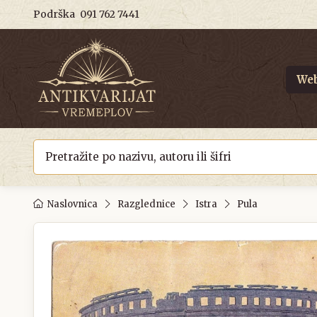
Podrška
091 762 7441
Web
Naslovnica
Razglednice
Istra
Pula