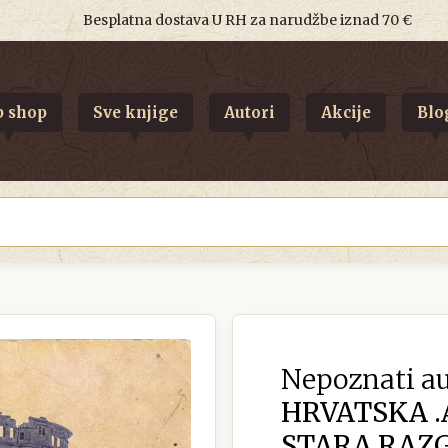
Besplatna dostava U RH za narudžbe iznad 70 €
 shop
Sve knjige
Autori
Akcije
Blo
Nepoznati au
HRVATSKA .
STARA RAZG