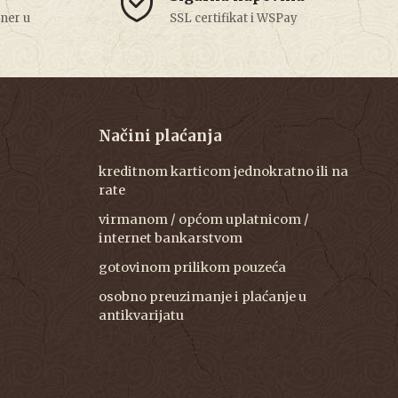
tner u
SSL certifikat i WSPay
Načini plaćanja
kreditnom karticom jednokratno ili na
rate
virmanom / općom uplatnicom /
internet bankarstvom
gotovinom prilikom pouzeća
osobno preuzimanje i plaćanje u
antikvarijatu