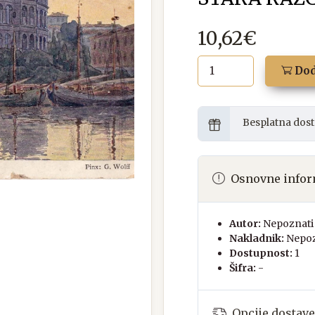
10,62€
Dod
Besplatna dost
Osnovne infor
Autor:
Nepoznati 
Nakladnik:
Nepoz
Dostupnost:
1
Šifra:
-
Opcije dostave