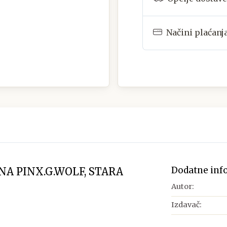
Načini plaćanj
Dodatne inf
NA PINX.G.WOLF, STARA
Autor:
Izdavač: