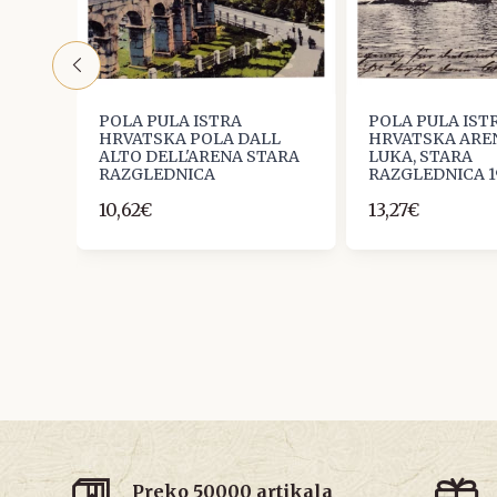
POLA PULA ISTRA
POLA PULA IST
ONI
HRVATSKA POLA DALL
HRVATSKA AREN
ALTO DELL'ARENA STARA
LUKA, STARA
RAZGLEDNICA
RAZGLEDNICA 1
10,62€
13,27€
Preko 50000 artikala