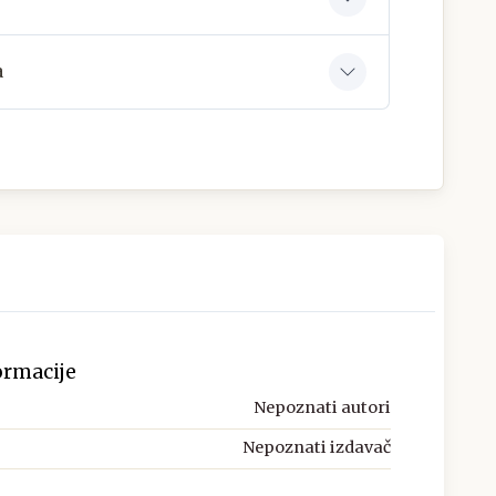
a
ormacije
Nepoznati autori
Nepoznati izdavač