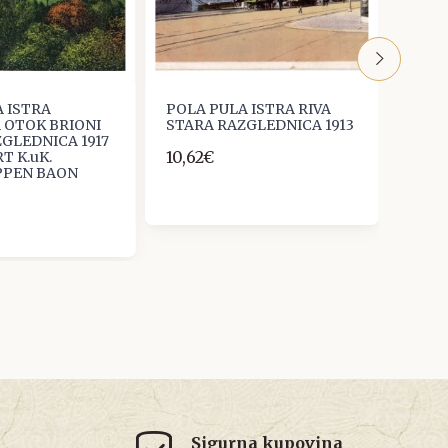
 ISTRA
POLA PULA ISTRA RIVA
POLA
 OTOK BRIONI
STARA RAZGLEDNICA 1913
HRVA
GLEDNICA 1917
BRIO
10,62€
T K.uK.
STAR
PPEN BAON
15,93
Sigurna kupovina