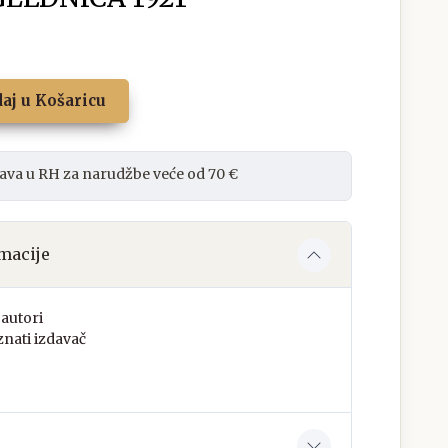
aj u Košaricu
ava u RH za narudžbe veće od 70 €
macije
autori
nati izdavač