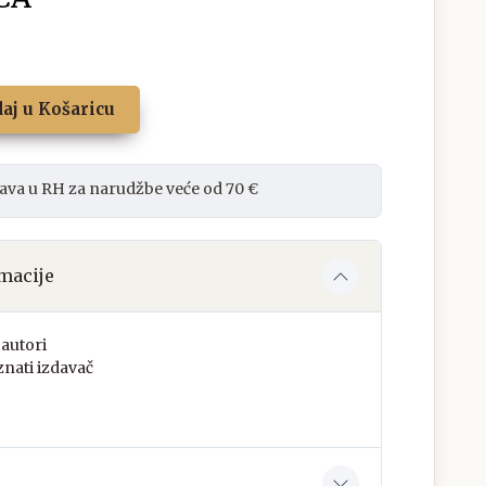
aj u Košaricu
ava u RH za narudžbe veće od 70 €
macije
autori
nati izdavač