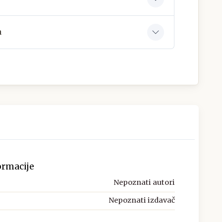
a
ormacije
Nepoznati autori
Nepoznati izdavač