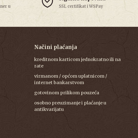
tner u
SSL certifikat i WSPay
Načini plaćanja
kreditnom karticom jednokratno ili na
rate
virmanom / općom uplatnicom /
internet bankarstvom
gotovinom prilikom pouzeća
osobno preuzimanje i plaćanje u
antikvarijatu