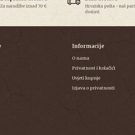
Za narudžbe iznad 70 €
Hrvatska pošta - naš par
dostavi
e
Informacije
O nama
Privatnost i kolačići
Uvjeti kupnje
Izjava o privatnosti