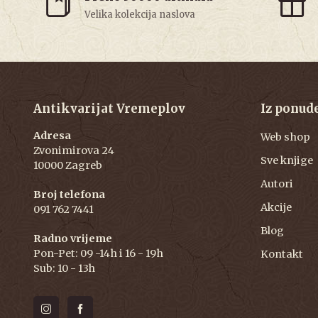
Velika kolekcija naslova
Antikvarijat Vremeplov
Iz ponud
Adresa
Web shop
Zvonimirova 24
Sve knjige
10000 Zagreb
Autori
Broj telefona
Akcije
091 762 7441
Blog
Radno vrijeme
Pon-Pet: 09 -14h i 16 - 19h
Kontakt
Sub: 10 - 13h