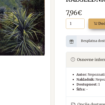
7,96€
Dod
Besplatna dost
Osnovne infor
Autor:
Nepoznati 
Nakladnik:
Nepoz
Dostupnost:
1
Šifra:
-
Opcije dostave