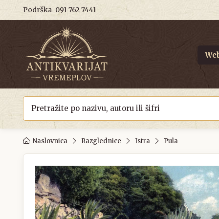
Podrška
091 762 7441
Web
Naslovnica
Razglednice
Istra
Pula