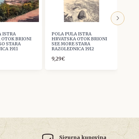
 ISTRA
POLA PULA ISTRA
POLA
 OTOK BRIONI
HRVATSKA OTOK BRIONI
ZLAT
SO STARA
SEE MORE STARA
FORM
CA 1911
RAZGLEDNICA 1912
RAZG
9,29€
1,33€
Sigurna kupovina