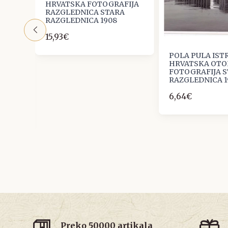
HRVATSKA FOTOGRAFIJA
RAZGLEDNICA STARA
RAZGLEDNICA 1908
15,93€
POLA PULA IST
HRVATSKA OTO
KMAL
FOTOGRAFIJA 
,
RAZGLEDNICA 1
6,64€
Preko 50000 artikala