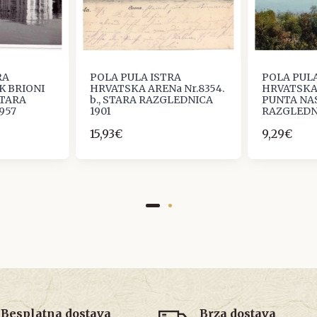
RA
POLA PULA ISTRA
POLA PULA
K BRIONI
HRVATSKA ARENa Nr.8354.
HRVATSKA
STARA
b., STARA RAZGLEDNICA
PUNTA NA
957
1901
RAZGLEDNI
15,93€
9,29€
Besplatna dostava
Brza dostava