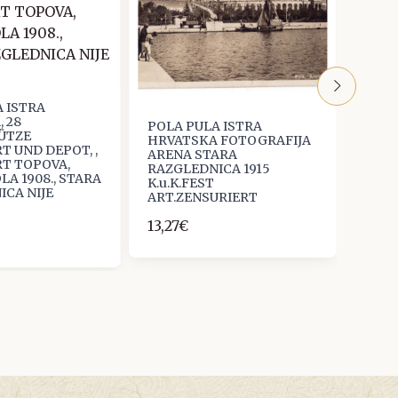
 ISTRA
 28
POLA PULA ISTRA
POLA
ÜTZE
HRVATSKA FOTOGRAFIJA
HRVA
 UND DEPOT, ,
ARENA STARA
RIMSK
T TOPOVA,
RAZGLEDNICA 1915
RAZG
LA 1908., STARA
K.u.K.FEST
ICA NIJE
5,31€
ART.ZENSURIERT
A
13,27€