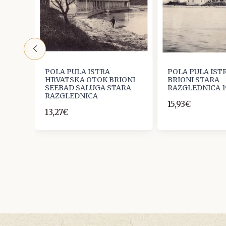
TOK
POLA PULA ISTRA
POLA PULA IST
HRVATSKA OTOK BRIONI
BRIONI STARA
SEEBAD SALUGA STARA
RAZGLEDNICA 1
RAZGLEDNICA
15,93€
13,27€