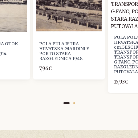
PULA POLA
HRVATSKA,
RA OTOK
POLA PULA ISTRA
cm.GESCH
HRVATSKA GIARDINI E
TRANSPORT
914
PORTO STARA
TRANSPOR
RAZGLEDNICA 1948
G.FANO, PO
RAZGLEDN
7,96€
PUTOVAL
15,93€