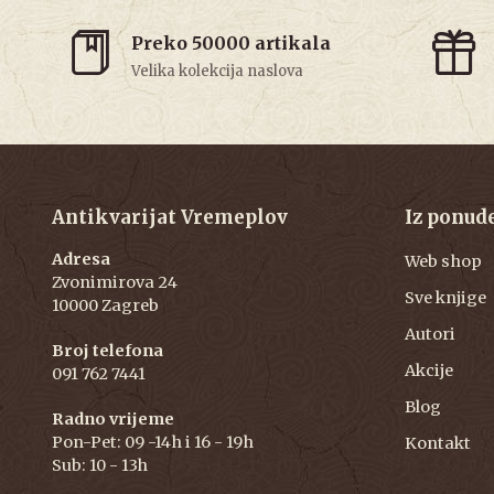
Preko 50000 artikala
Velika kolekcija naslova
Antikvarijat Vremeplov
Iz ponud
Adresa
Web shop
Zvonimirova 24
Sve knjige
10000 Zagreb
Autori
Broj telefona
Akcije
091 762 7441
Blog
Radno vrijeme
Pon-Pet: 09 -14h i 16 - 19h
Kontakt
Sub: 10 - 13h