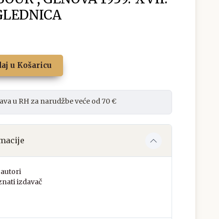
GLEDNICA
aj u Košaricu
ava u RH za narudžbe veće od 70 €
macije
autori
nati izdavač