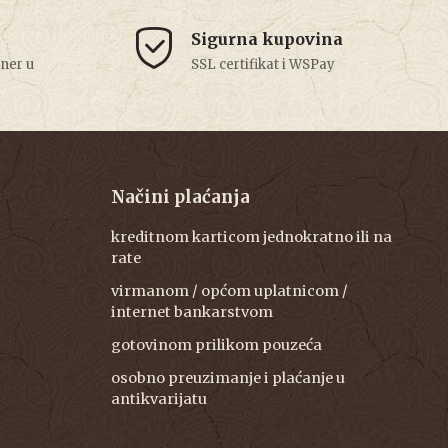
Sigurna kupovina
tner u
SSL certifikat i WSPay
Načini plaćanja
kreditnom karticom jednokratno ili na
rate
virmanom / općom uplatnicom /
internet bankarstvom
gotovinom prilikom pouzeća
osobno preuzimanje i plaćanje u
antikvarijatu