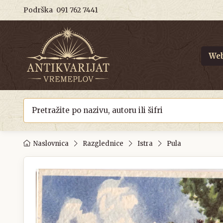
Podrška
091 762 7441
Web
Naslovnica
Razglednice
Istra
Pula