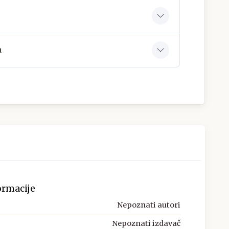
a
ormacije
Nepoznati autori
Nepoznati izdavač