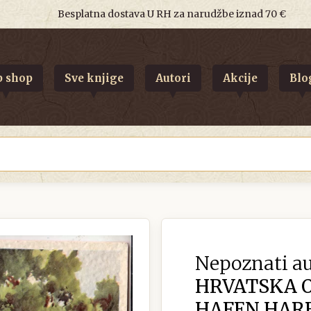
Besplatna dostava U RH za narudžbe iznad 70 €
 shop
Sve knjige
Autori
Akcije
Blo
Nepoznati au
HRVATSKA O
HAFEN HARBO