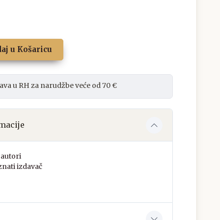
aj u Košaricu
ava u RH za narudžbe veće od 70 €
macije
autori
nati izdavač