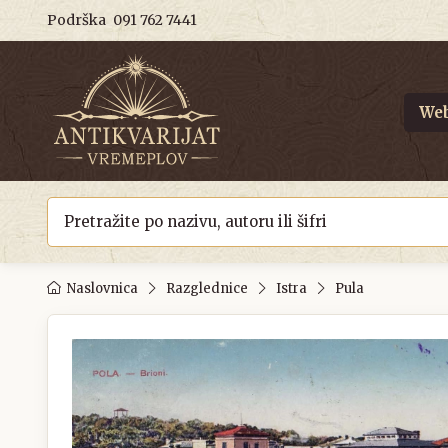
Podrška
091 762 7441
Web
Naslovnica
Razglednice
Istra
Pula