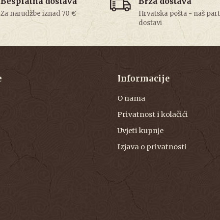
Besplatna dostava
Brza dostava
Za narudžbe iznad 70 €
Hrvatska pošta - naš par
dostavi
e
Informacije
O nama
Privatnost i kolačići
Uvjeti kupnje
Izjava o privatnosti