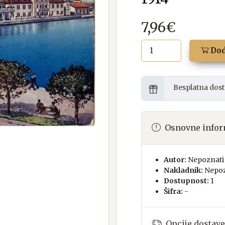
7,96€
Dod
Besplatna dost
Osnovne infor
Autor:
Nepoznati 
Nakladnik:
Nepoz
Dostupnost:
1
Šifra:
-
Opcije dostave