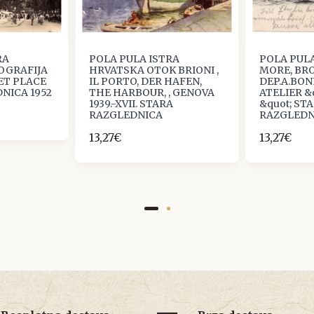
RA
POLA PULA ISTRA
POLA PULA
OGRAFIJA
HRVATSKA OTOK BRIONI ,
MORE, BR
ET PLACE
IL PORTO, DER HAFEN,
DEP.A.BON
NICA 1952
THE HARBOUR, , GENOVA
ATELIER &
1939.-XVII. STARA
&quot; ST
RAZGLEDNICA
RAZGLEDN
13,27€
13,27€