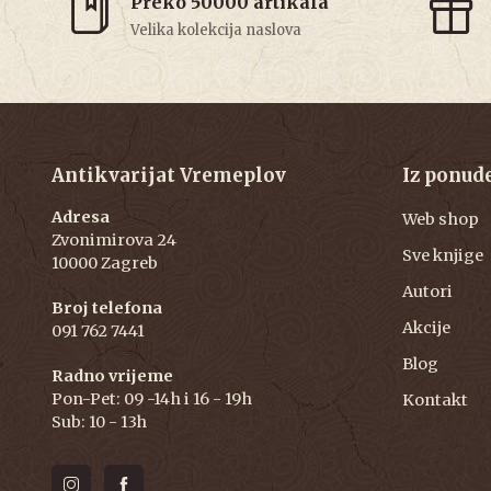
Preko 50000 artikala
Velika kolekcija naslova
Antikvarijat Vremeplov
Iz ponud
Adresa
Web shop
Zvonimirova 24
Sve knjige
10000 Zagreb
Autori
Broj telefona
Akcije
091 762 7441
Blog
Radno vrijeme
Pon-Pet: 09 -14h i 16 - 19h
Kontakt
Sub: 10 - 13h