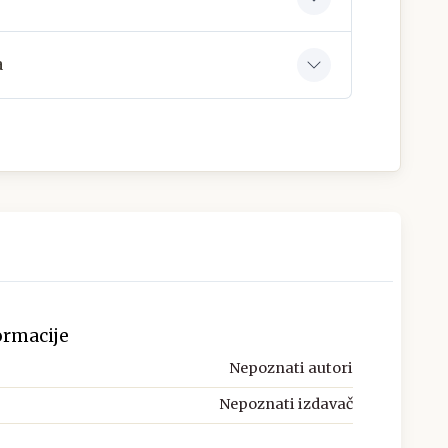
a
ormacije
Nepoznati autori
Nepoznati izdavač