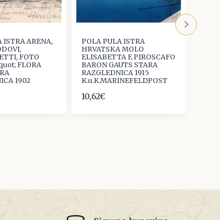
 ISTRA ARENA,
POLA PULA ISTRA
POLA
ODOVI,
HRVATSKA MOLO
HRVA
ETTI, FOTO
ELISABETTA E PIROSCAFO
PANO
quot; FLORA
BARON GAUTS STARA
M.SU
ARA
RAZGLEDNICA 1915
1916
ICA 1902
K.u.K.MARINEFELDPOST
1918
K.u.
10,62€
MT
10,6