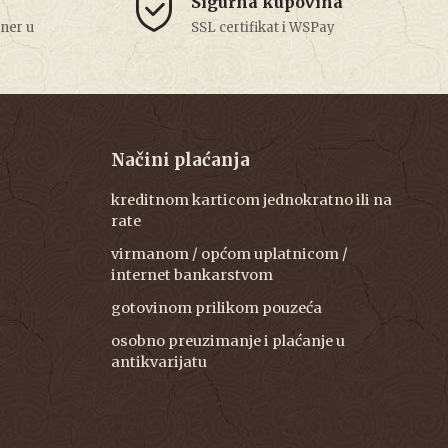
Sigurna kupovina
tner u
SSL certifikat i WSPay
Načini plaćanja
kreditnom karticom jednokratno ili na
rate
virmanom / općom uplatnicom /
internet bankarstvom
gotovinom prilikom pouzeća
osobno preuzimanje i plaćanje u
antikvarijatu