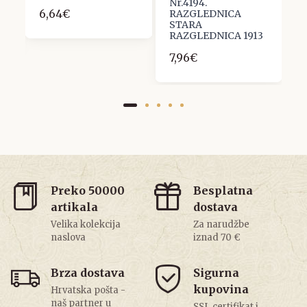
8
Nr.4194.
R
6,64€
RAZGLEDNICA
1
STARA
RAZGLEDNICA 1913
7,96€
Preko 50000
Besplatna
artikala
dostava
Velika kolekcija
Za narudžbe
naslova
iznad 70 €
Brza dostava
Sigurna
kupovina
Hrvatska pošta -
naš partner u
SSL certifikat i