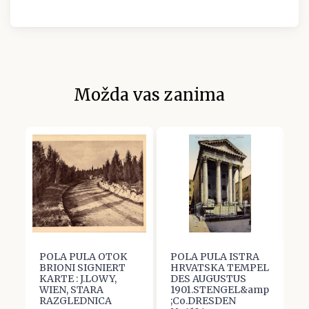
Možda vas zanima
POLA PULA OTOK
POLA PULA ISTRA
P
BRIONI SIGNIERT
HRVATSKA TEMPEL
H
KARTE : J.LOWY,
DES AUGUSTUS
P
WIEN, STARA
1901.STENGEL&amp
M
RAZGLEDNICA
;Co.DRESDEN
S