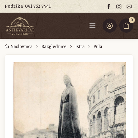
Podrška
091 762 7441
0
Naslovnica
Razglednice
Istra
Pula