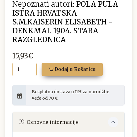
Nepoznati autori:
POLA PULA
ISTRA HRVATSKA
S.M.KAISERIN ELISABETH -
DENKMAL 1904. STARA
RAZGLEDNICA
15,93€
Dodaj u Košaricu
Besplatna dostava u RH za narudžbe
veće od 70 €
Osnovne informacije