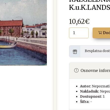
K.u.K.LAND
10,62€
Dod
Besplatna dost
Osnovne infor
Autor:
Nepoznati 
Nakladnik:
Nepoz
Dostupnost:
1
Šifra:
-