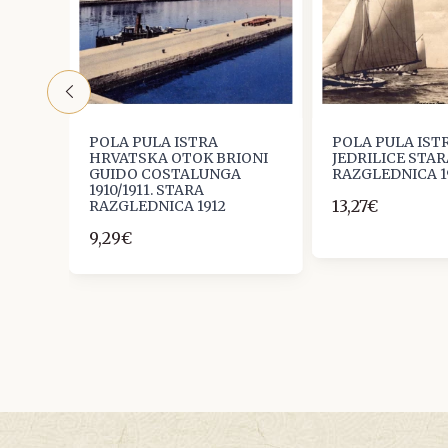
ENA ,
POLA PULA ISTRA
POLA PULA IST
HRVATSKA OTOK BRIONI
JEDRILICE STAR
GUIDO COSTALUNGA
RAZGLEDNICA 1
1910/1911. STARA
13,27€
916
RAZGLEDNICA 1912
9,29€