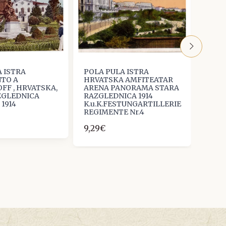
 ISTRA
POLA PULA ISTRA
POLA
TO A
HRVATSKA AMFITEATAR
HRVA
FF , HRVATSKA,
ARENA PANORAMA STARA
TRŽN
ZGLEDNICA
RAZGLEDNICA 1914
STAR
1914
K.u.K.FESTUNGARTILLERIE
6,64
REGIMENTE Nr.4
9,29€