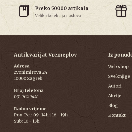
Preko 50000 artikala
Velika kolekcija naslova
Antikvarijat Vremeplov
Iz ponud
Adresa
Web shop
Zvonimirova 24
Sve knjige
10000 Zagreb
Autori
Broj telefona
Akcije
091 762 7441
Blog
Radno vrijeme
Pon-Pet: 09 -14h i 16 - 19h
Kontakt
Sub: 10 - 13h