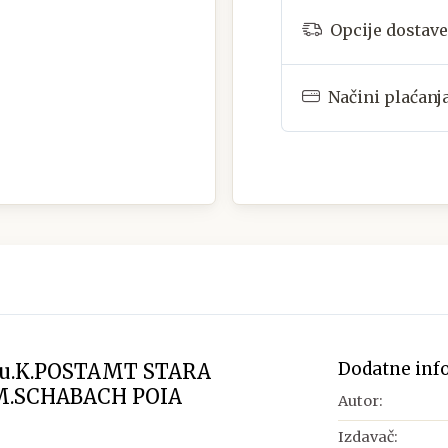
Opcije dostave
Načini plaćanj
Dodatne inf
.u.K.POSTAMT STARA
.M.SCHABACH POIA
Autor:
Izdavač: