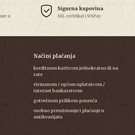
Sigurna kupovina
tner u
SSL certifikat i WSPay
Načini plaćanja
kreditnom karticom jednokratno ili na
rate
virmanom / općom uplatnicom /
internet bankarstvom
gotovinom prilikom pouzeća
osobno preuzimanje i plaćanje u
antikvarijatu