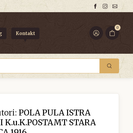
0
g
Kontakt
tori:
POLA PULA ISTRA
I K.u.K.POSTAMT STARA
A 1916