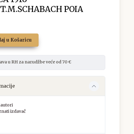
ST.M.SCHABACH POIA
aj u Košaricu
ava u RH za narudžbe veće od 70 €
macije
autori
nati izdavač