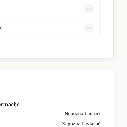
a
ormacije
Nepoznati autori
Nepoznati izdavač