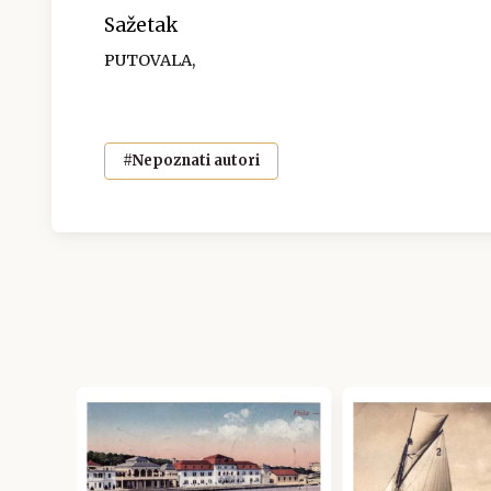
Sažetak
PUTOVALA,
#Nepoznati autori