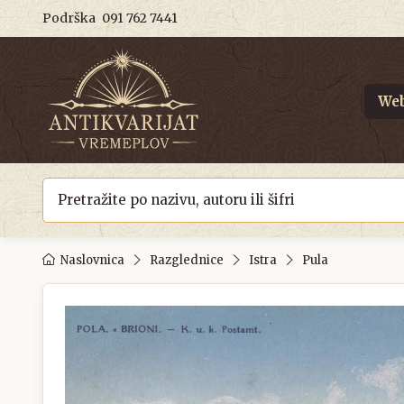
Podrška
091 762 7441
Web
Naslovnica
Razglednice
Istra
Pula