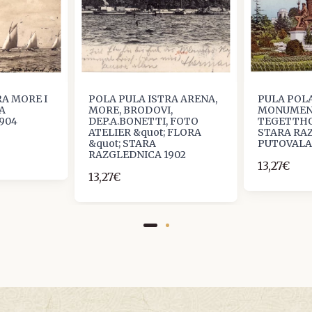
RA MORE I
POLA PULA ISTRA ARENA,
PULA POLA
A
MORE, BRODOVI,
MONUMEN
904
DEP.A.BONETTI, FOTO
TEGETTHO
ATELIER &quot; FLORA
STARA RA
&quot; STARA
PUTOVALA 
RAZGLEDNICA 1902
13,27€
13,27€