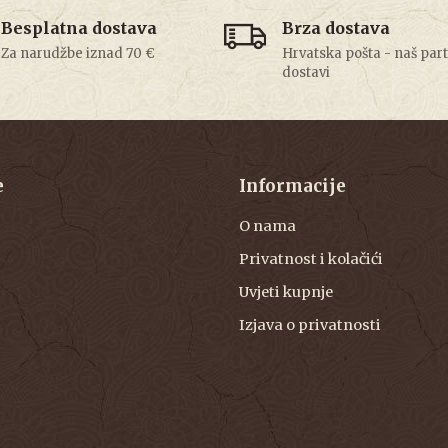
Besplatna dostava
Brza dostava
Za narudžbe iznad 70 €
Hrvatska pošta - naš par
dostavi
e
Informacije
O nama
Privatnost i kolačići
Uvjeti kupnje
Izjava o privatnosti