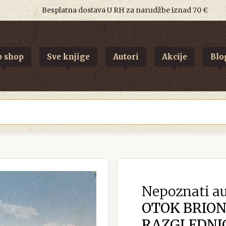
Besplatna dostava U RH za narudžbe iznad 70 €
 shop
Sve knjige
Autori
Akcije
Blo
Nepoznati au
OTOK BRION
RAZGLEDNIC